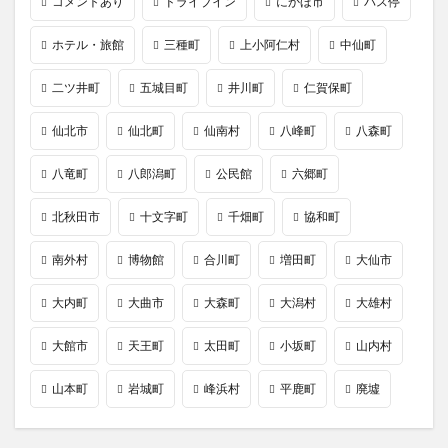
コメントあり
ドライブイン
にかほ市
バス停
ホテル・旅館
三種町
上小阿仁村
中仙町
二ツ井町
五城目町
井川町
仁賀保町
仙北市
仙北町
仙南村
八峰町
八森町
八竜町
八郎潟町
公民館
六郷町
北秋田市
十文字町
千畑町
協和町
南外村
博物館
合川町
増田町
大仙市
大内町
大曲市
大森町
大潟村
大雄村
大館市
天王町
太田町
小坂町
山内村
山本町
岩城町
峰浜村
平鹿町
廃墟