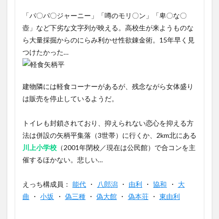
「パ〇パ〇ジャーニー」「噂のモリ〇ン」「卑〇な〇
壺」など下劣な文字列が映える。高校生が来ようものな
ら大量採掘からのにらみ利かせ性欲錬金術。15年早く見
つけたかった…
建物隣には軽食コーナーがあるが、残念ながら女体盛り
は販売を停止しているようだ。
トイレも封鎖されており、抑えられない恋心を抑える方
法は併設の矢柄平集落（3世帯）に行くか、2km北にある
川上小学校
（2001年閉校／現在は公民館）で合コンを主
催するほかない。悲しい…
えっち構成員：
能代
・
八郎潟
・
由利
・
協和
・
大
曲
・
小坂
・
偽三種
・
偽大館
・
偽本荘
・
東由利