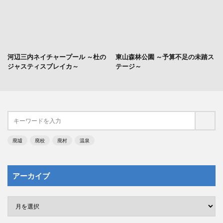
河辺三内ネイチャープール ～杜の
東山森林公園 ～予算不足の未踏ス
ジャスティスブレイカ～
テージ～
廃墟
廃校
廃村
温泉
アーカイブ