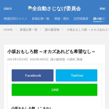
廃墟訪問のススメ
新着記事一覧
廃墟・廃村
訪問高難度
謎の建造物
HOME
新着記事一覧
謎の建造物
小坂おもしろ館 ～オカズあれど
小坂おもしろ館 ～オカズあれども希望なし～
2021年5月29日
2025年4月9日
謎の建造物
小坂町
,
廃墟
小坂おもしろ館 （こさか）