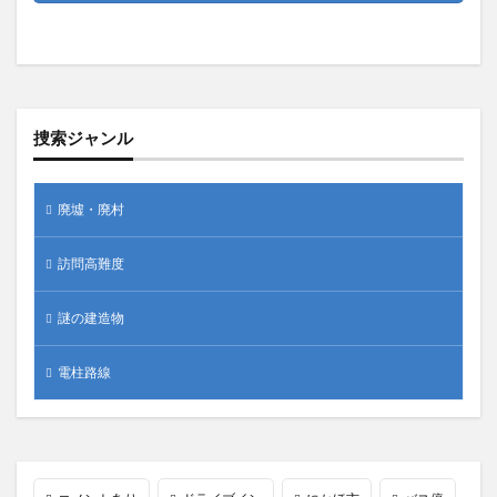
捜索ジャンル
廃墟・廃村
訪問高難度
謎の建造物
電柱路線