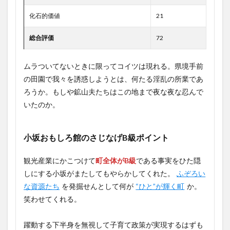
化石的価値
21
総合評価
72
ムラついてないときに限ってコイツは現れる。県境手前
の田園で我々を誘惑しようとは、何たる淫乱の所業であ
ろうか。もしや鉱山夫たちはこの地まで夜な夜な忍んで
いたのか。
小坂おもしろ館のさじなげB級ポイント
観光産業にかこつけて
町全体がB級
である事実をひた隠
しにする小坂がまたしてもやらかしてくれた。
ふぞろい
な資源たち
を発掘せんとして何が
“ひと”が輝く町
か。
笑わせてくれる。
躍動する下半身を無視して子育て政策が実現するはずも