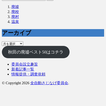
廃墟
廃校
廃村
温泉
アーカイブ
ア
ー
秋田の廃墟ベスト50はコチラ
カ
イ
ブ
委員会設立趣旨
新着記事一覧
情報提供・調査依頼
© Copyright 2026
全自動さじなげ委員会
.