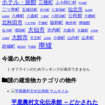
ホテル・旅館
三種町
上小阿仁村
中仙町
仙北市
二ツ井町
五城目町
仁賀保町
井川町
仙北町
公民館
八峰町
八森町
八郎潟町
六郷町
八竜町
仙南村
北秋田市
協和町
南外村
博物館
千畑町
十文字町
大仙市
大内町
大曲市
増田町
大森町
合川町
大潟村
大館市
山本町
小坂町
山内村
天王町
大雄村
太田町
廃墟
岩城町
峰浜村
平鹿町
今週の人気物件
オフラインのためランキングが表示できません
謎の建造物
カテゴリの物件
平鹿農村文化伝承館 ～どかされた