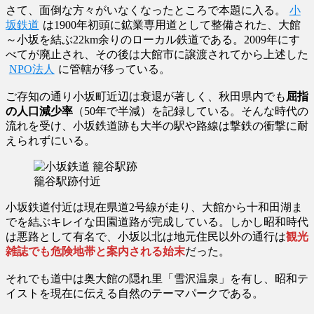
さて、面倒な方々がいなくなったところで本題に入る。
小
坂鉄道
は1900年初頭に鉱業専用道として整備された、大館
～小坂を結ぶ22km余りのローカル鉄道である。2009年にす
べてが廃止され、その後は大館市に譲渡されてから上述した
NPO法人
に管轄が移っている。
ご存知の通り小坂町近辺は衰退が著しく、秋田県内でも
屈指
の人口減少率
（50年で半減）を記録している。そんな時代の
流れを受け、小坂鉄道跡も大半の駅や路線は撃鉄の衝撃に耐
えられずにいる。
籠谷駅跡付近
小坂鉄道付近は現在県道2号線が走り、大館から十和田湖ま
でを結ぶキレイな田園道路が完成している。しかし昭和時代
は悪路として有名で、小坂以北は地元住民以外の通行は
観光
雑誌でも危険地帯と案内される始末
だった。
それでも道中は奥大館の隠れ里「雪沢温泉」を有し、昭和テ
イストを現在に伝える自然のテーマパークである。