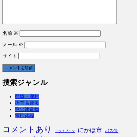
名前
※
メール
※
サイト
捜索ジャンル
廃墟・廃村
訪問高難度
謎の建造物
電柱路線
コメントあり
にかほ市
バス停
ドライブイン