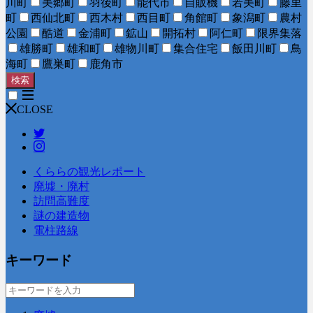
川町
美郷町
羽後町
能代市
自販機
若美町
藤里
町
西仙北町
西木村
西目町
角館町
象潟町
農村
公園
酷道
金浦町
鉱山
開拓村
阿仁町
限界集落
雄勝町
雄和町
雄物川町
集合住宅
飯田川町
鳥
海町
鷹巣町
鹿角市
検索
CLOSE
くららの観光レポート
廃墟・廃村
訪問高難度
謎の建造物
電柱路線
キーワード