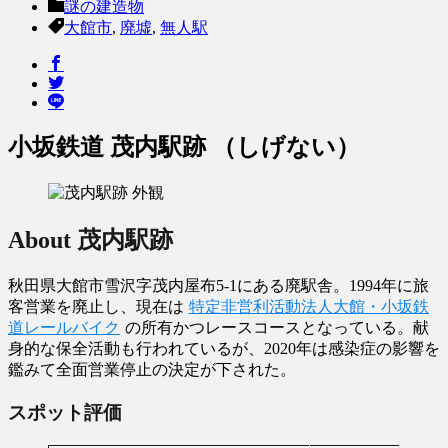
謎の建造物
大館市
,
廃墟
,
無人駅
小坂鉄道 茂内駅跡 （しげない）
About 茂内駅跡
秋田県大館市雪沢字茂内屋布5-1にある廃駅舎。1994年に旅
客営業を廃止し、現在は
特定非営利活動法人大館・小坂鉄
道レールバイク
の所有かつレースコースとなっている。献
身的な保全活動も行われているが、2020年は感染症の影響を
鑑みて全面営業停止の決定が下された。
スポット評価