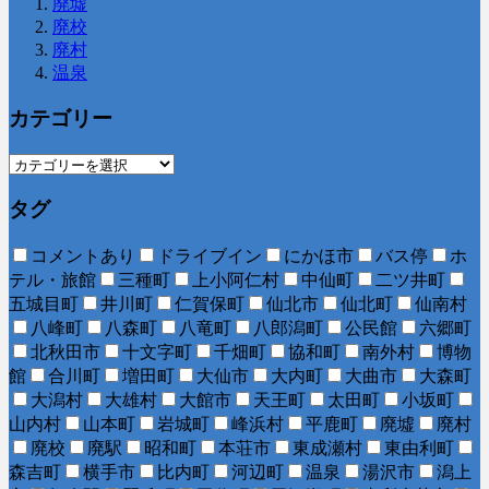
廃墟
廃校
廃村
温泉
カテゴリー
タグ
コメントあり
ドライブイン
にかほ市
バス停
ホ
テル・旅館
三種町
上小阿仁村
中仙町
二ツ井町
五城目町
井川町
仁賀保町
仙北市
仙北町
仙南村
八峰町
八森町
八竜町
八郎潟町
公民館
六郷町
北秋田市
十文字町
千畑町
協和町
南外村
博物
館
合川町
増田町
大仙市
大内町
大曲市
大森町
大潟村
大雄村
大館市
天王町
太田町
小坂町
山内村
山本町
岩城町
峰浜村
平鹿町
廃墟
廃村
廃校
廃駅
昭和町
本荘市
東成瀬村
東由利町
森吉町
横手市
比内町
河辺町
温泉
湯沢市
潟上