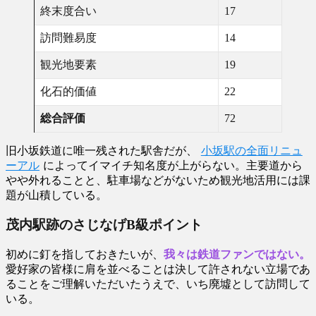
終末度合い
17
訪問難易度
14
観光地要素
19
化石的価値
22
総合評価
72
旧小坂鉄道に唯一残された駅舎だが、
小坂駅の全面リニュ
ーアル
によってイマイチ知名度が上がらない。主要道から
やや外れることと、駐車場などがないため観光地活用には課
題が山積している。
茂内駅跡のさじなげB級ポイント
初めに釘を指しておきたいが、
我々は鉄道ファンではない。
愛好家の皆様に肩を並べることは決して許されない立場であ
ることをご理解いただいたうえで、いち廃墟として訪問して
いる。