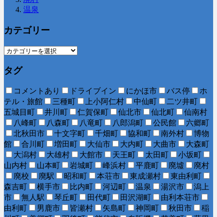
温泉
カテゴリー
タグ
コメントあり
ドライブイン
にかほ市
バス停
ホ
テル・旅館
三種町
上小阿仁村
中仙町
二ツ井町
五城目町
井川町
仁賀保町
仙北市
仙北町
仙南村
八峰町
八森町
八竜町
八郎潟町
公民館
六郷町
北秋田市
十文字町
千畑町
協和町
南外村
博物
館
合川町
増田町
大仙市
大内町
大曲市
大森町
大潟村
大雄村
大館市
天王町
太田町
小坂町
山内村
山本町
岩城町
峰浜村
平鹿町
廃墟
廃村
廃校
廃駅
昭和町
本荘市
東成瀬村
東由利町
森吉町
横手市
比内町
河辺町
温泉
湯沢市
潟上
市
無人駅
琴丘町
田代町
田沢湖町
由利本荘市
由利町
男鹿市
皆瀬村
矢島町
神岡町
秋田市
稲