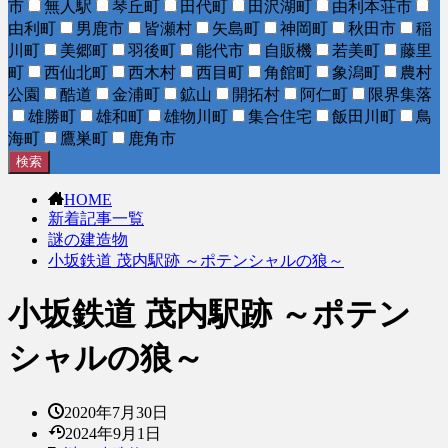
市
無人駅
琴丘町
田代町
田沢湖町
由利本荘市
由利町
男鹿市
皆瀬村
矢島町
神岡町
秋田市
稲
川町
美郷町
羽後町
能代市
自販機
若美町
藤里
町
西仙北町
西木村
西目町
角館町
象潟町
農村
公園
酷道
金浦町
鉱山
開拓村
阿仁町
限界集落
雄勝町
雄和町
雄物川町
集合住宅
飯田川町
鳥
海町
鷹巣町
鹿角市
検索
HOME
新着記事一覧
謎の建造物
小坂鉄道 茂内駅跡 ～ポテンシャルの狼～
小坂鉄道 茂内駅跡 ～ポテン
シャルの狼～
2020年7月30日
2024年9月1日