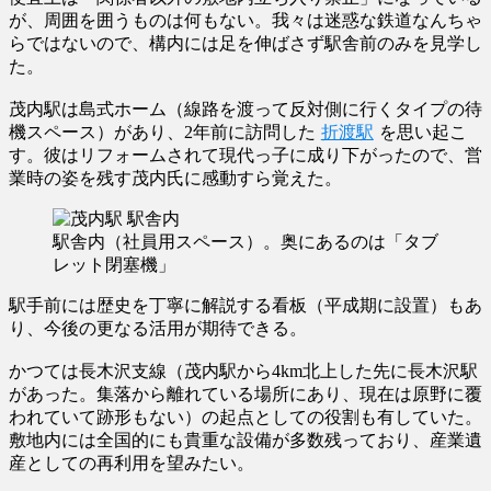
が、周囲を囲うものは何もない。我々は迷惑な鉄道なんちゃ
らではないので、構内には足を伸ばさず駅舎前のみを見学し
た。
茂内駅は島式ホーム（線路を渡って反対側に行くタイプの待
機スペース）があり、2年前に訪問した
折渡駅
を思い起こ
す。彼はリフォームされて現代っ子に成り下がったので、営
業時の姿を残す茂内氏に感動すら覚えた。
駅舎内（社員用スペース）。奥にあるのは「タブ
レット閉塞機」
駅手前には歴史を丁寧に解説する看板（平成期に設置）もあ
り、今後の更なる活用が期待できる。
かつては長木沢支線（茂内駅から4km北上した先に長木沢駅
があった。集落から離れている場所にあり、現在は原野に覆
われていて跡形もない）の起点としての役割も有していた。
敷地内には全国的にも貴重な設備が多数残っており、産業遺
産としての再利用を望みたい。