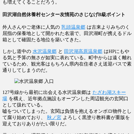
も増えてくることだろう。
田沢湖自然休養村センター友情苑のさじなげB級ポイント
外人さんやご老体に人気の
乳頭温泉郷
は古来よりみちのく
屈指の保養地として開かれた名湯で、田沢湖町が携えるドル
箱として確固たる地位を築いてきた。
しかし道中の
水沢温泉郷
と
田沢湖高原温泉郷
はHPにもや
る気と予算の無さが如実に表れている。町中からは遠く離れ
ているため、観光客はもちろん県内在住者さえ送迎バスで素
通りしてしまうのだ。
127号線から最初に出会える水沢温泉郷は
たざわ湖スキー
場
を構え、近年拠点施設もオープンした周辺観光の玄関口
として扱れている。
嘘をついてしまった。玄関は負債を抱えるオンボロ物件とし
て腐り始めており、
秋ノ宮
よろしく黒塗り教科書が重版を
迎えておりありがたい限りだ。