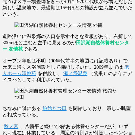
元々はスキー場整備をきっかけに1970年代頃から増えだした
新しい温泉地で、最盛期は15軒ほどの施設が立ち並んでいた
という。
道路沿いに温泉郷の入口を示す小さな看板があり、右折して
300mほど進むと左手に見えるのが
田沢湖自然休養村センタ
ー 友情苑
である。
オープン年度は不明（90年代前半の地図には記載あり）で、
元来日帰り入浴施設として機能していた。2009年までは
老
人ホーム清眺苑
を併設し、
湯ノ岱温泉
（鷹巣）のようにデ
イスパとしても利用されていた。
ちなみに隣にある
旅館たつ田
も閉館しており、寂しい眺望
と相成っている。
秋ノ宮
、八幡平と続いて3館ある休養センターだが、いず
れも現在は休業している。周辺の特別さが付随したペンショ