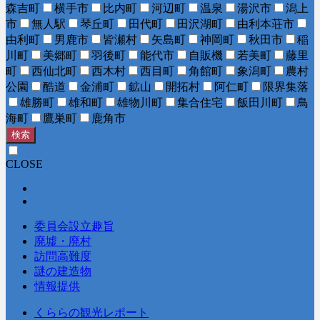
森吉町
横手市
比内町
河辺町
温泉
湯沢市
潟上
市
無人駅
琴丘町
田代町
田沢湖町
由利本荘市
由利町
男鹿市
皆瀬村
矢島町
神岡町
秋田市
稲
川町
美郷町
羽後町
能代市
自販機
若美町
藤里
町
西仙北町
西木村
西目町
角館町
象潟町
農村
公園
酷道
金浦町
鉱山
開拓村
阿仁町
限界集落
雄勝町
雄和町
雄物川町
集合住宅
飯田川町
鳥
海町
鷹巣町
鹿角市
検索
CLOSE
委員会設立趣旨
廃墟・廃村
訪問高難度
謎の建造物
情報提供
くららの観光レポート