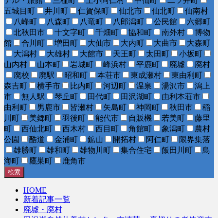
テル・旅館
三種町
上小阿仁村
中仙町
二ツ井町
五城目町
井川町
仁賀保町
仙北市
仙北町
仙南村
八峰町
八森町
八竜町
八郎潟町
公民館
六郷町
北秋田市
十文字町
千畑町
協和町
南外村
博物
館
合川町
増田町
大仙市
大内町
大曲市
大森町
大潟村
大雄村
大館市
天王町
太田町
小坂町
山内村
山本町
岩城町
峰浜村
平鹿町
廃墟
廃村
廃校
廃駅
昭和町
本荘市
東成瀬村
東由利町
森吉町
横手市
比内町
河辺町
温泉
湯沢市
潟上
市
無人駅
琴丘町
田代町
田沢湖町
由利本荘市
由利町
男鹿市
皆瀬村
矢島町
神岡町
秋田市
稲
川町
美郷町
羽後町
能代市
自販機
若美町
藤里
町
西仙北町
西木村
西目町
角館町
象潟町
農村
公園
酷道
金浦町
鉱山
開拓村
阿仁町
限界集落
雄勝町
雄和町
雄物川町
集合住宅
飯田川町
鳥
海町
鷹巣町
鹿角市
検索
HOME
新着記事一覧
廃墟・廃村