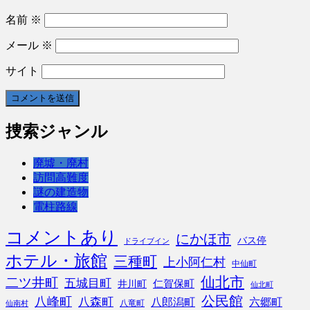
名前
※
メール
※
サイト
捜索ジャンル
廃墟・廃村
訪問高難度
謎の建造物
電柱路線
コメントあり
にかほ市
バス停
ドライブイン
ホテル・旅館
三種町
上小阿仁村
中仙町
仙北市
二ツ井町
五城目町
仁賀保町
井川町
仙北町
公民館
八峰町
八森町
八郎潟町
六郷町
八竜町
仙南村