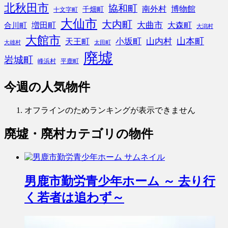
北秋田市
協和町
南外村
博物館
千畑町
十文字町
大仙市
大内町
大曲市
増田町
大森町
合川町
大潟村
大館市
山本町
小坂町
山内村
天王町
大雄村
太田町
廃墟
岩城町
峰浜村
平鹿町
今週の人気物件
オフラインのためランキングが表示できません
廃墟・廃村
カテゴリの物件
男鹿市勤労青少年ホーム ～ 去り行
く若者は追わず～