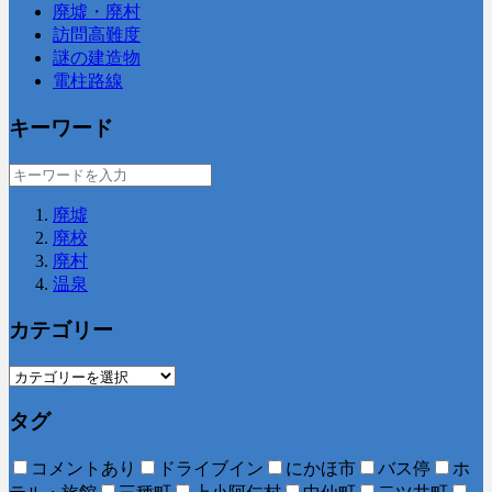
廃墟・廃村
訪問高難度
謎の建造物
電柱路線
キーワード
廃墟
廃校
廃村
温泉
カテゴリー
タグ
コメントあり
ドライブイン
にかほ市
バス停
ホ