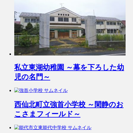
私立東湖幼稚園 ～幕を下ろした幼
児の名門～
西仙北町立強首小学校 ～閑静のお
こさまフィールド～