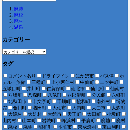
廃墟
廃校
廃村
温泉
カテゴリー
タグ
コメントあり
ドライブイン
にかほ市
バス停
ホ
テル・旅館
三種町
上小阿仁村
中仙町
二ツ井町
五城目町
井川町
仁賀保町
仙北市
仙北町
仙南村
八峰町
八森町
八竜町
八郎潟町
公民館
六郷町
北秋田市
十文字町
千畑町
協和町
南外村
博物
館
合川町
増田町
大仙市
大内町
大曲市
大森町
大潟村
大雄村
大館市
天王町
太田町
小坂町
山内村
山本町
岩城町
峰浜村
平鹿町
廃墟
廃村
廃校
廃駅
昭和町
本荘市
東成瀬村
東由利町