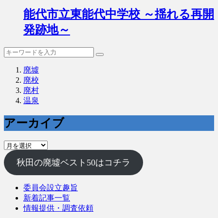
能代市立東能代中学校 ～揺れる再開
発跡地～
廃墟
廃校
廃村
温泉
アーカイブ
ア
ー
秋田の廃墟ベスト50はコチラ
カ
イ
ブ
委員会設立趣旨
新着記事一覧
情報提供・調査依頼