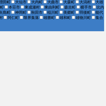
増田町
大仙市
大内町
大曲市
大森町
大潟村
大雄
町
本荘市
東成瀬村
東由利町
森吉町
横手市
比内
矢島町
神岡町
秋田市
稲川町
美郷町
羽後町
能代
村
阿仁町
限界集落
雄勝町
雄和町
雄物川町
集合