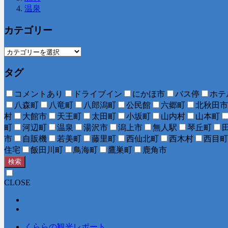
温泉
カテゴリー
タグ
コメントあり
ドライブイン
にかほ市
バス停
ホテ
八森町
八竜町
八郎潟町
公民館
六郷町
北秋田市
村
大館市
天王町
太田町
小坂町
山内村
山本町
町
河辺町
温泉
湯沢市
潟上市
無人駅
琴丘町
市
自販機
若美町
藤里町
西仙北町
西木村
西目町
住宅
飯田川町
鳥海町
鷹巣町
鹿角市
検索
CLOSE
くららの観光レポート