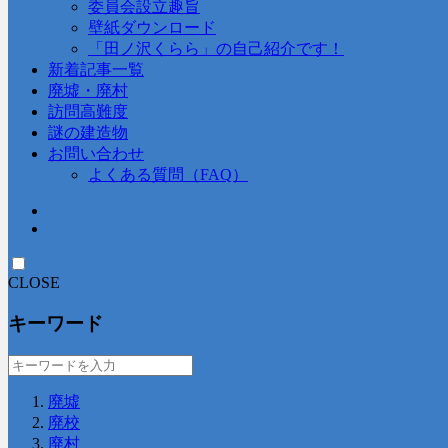
委員会設立趣旨
壁紙ダウンロード
「田ノ沢くらら」の自己紹介です！
新着記事一覧
廃墟・廃村
訪問高難度
謎の建造物
お問い合わせ
よくある質問（FAQ）
CLOSE
キーワード
廃墟
廃校
廃村