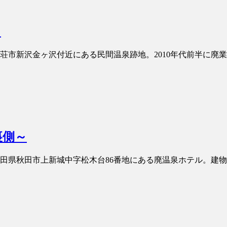
～
利本荘市新沢金ヶ沢付近にある民間温泉跡地。2010年代前半に廃業
裏側～
ル 秋田県秋田市上新城中字松木台86番地にある廃温泉ホテル。建物