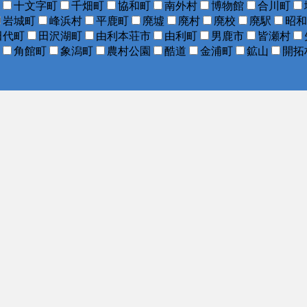
十文字町
千畑町
協和町
南外村
博物館
合川町
岩城町
峰浜村
平鹿町
廃墟
廃村
廃校
廃駅
昭和
田代町
田沢湖町
由利本荘市
由利町
男鹿市
皆瀬村
角館町
象潟町
農村公園
酷道
金浦町
鉱山
開拓