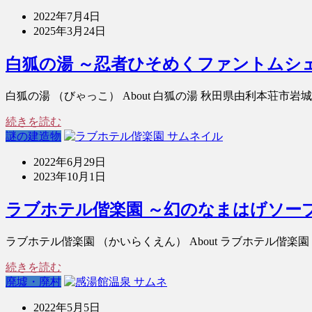
2022年7月4日
2025年3月24日
白狐の湯 ～忍者ひそめくファントムシ
白狐の湯 （びゃっこ） About 白狐の湯 秋田県由利本荘市
続きを読む
謎の建造物
2022年6月29日
2023年10月1日
ラブホテル偕楽園 ～幻のなまはげソー
ラブホテル偕楽園 （かいらくえん） About ラブホテル偕楽
続きを読む
廃墟・廃村
2022年5月5日