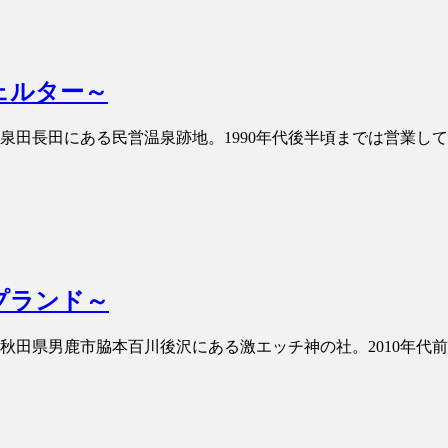
ェルター～
岩城泉田長田にある民営温泉跡地。1990年代後半頃までは営業して
プランド～
園 秋田県男鹿市脇本百川後沢にある激エッチ神の社。2010年代前