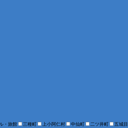
ル・旅館
三種町
上小阿仁村
中仙町
二ツ井町
五城目