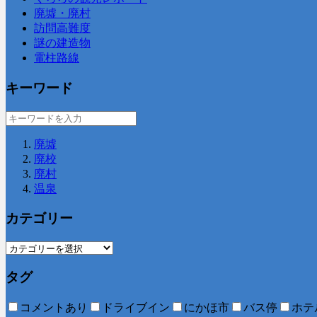
廃墟・廃村
訪問高難度
謎の建造物
電柱路線
キーワード
廃墟
廃校
廃村
温泉
カテゴリー
タグ
コメントあり
ドライブイン
にかほ市
バス停
ホテ