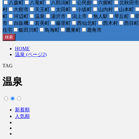
八森町
八竜町
八郎潟町
公民館
六郷町
北秋田市
村
大館市
天王町
太田町
小坂町
山内村
山本町
町
河辺町
温泉
湯沢市
潟上市
無人駅
琴丘町
市
自販機
若美町
藤里町
西仙北町
西木村
西目町
住宅
飯田川町
鳥海町
鷹巣町
鹿角市
検索
HOME
温泉 (ページ2)
TAG
温泉
新着順
人気順