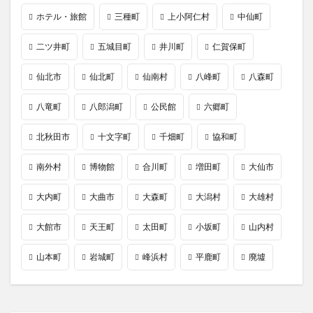
ホテル・旅館
三種町
上小阿仁村
中仙町
二ツ井町
五城目町
井川町
仁賀保町
仙北市
仙北町
仙南村
八峰町
八森町
八竜町
八郎潟町
公民館
六郷町
北秋田市
十文字町
千畑町
協和町
南外村
博物館
合川町
増田町
大仙市
大内町
大曲市
大森町
大潟村
大雄村
大館市
天王町
太田町
小坂町
山内村
山本町
岩城町
峰浜村
平鹿町
廃墟