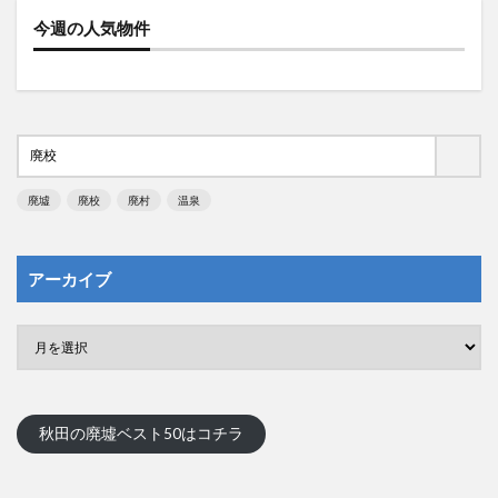
今週の人気物件
廃墟
廃校
廃村
温泉
アーカイブ
秋田の廃墟ベスト50はコチラ