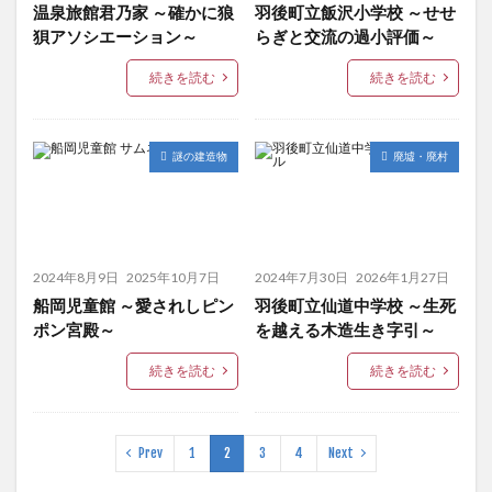
温泉旅館君乃家 ～確かに狼
羽後町立飯沢小学校 ～せせ
狽アソシエーション～
らぎと交流の過小評価～
続きを読む
続きを読む
謎の建造物
廃墟・廃村
2024年8月9日
2025年10月7日
2024年7月30日
2026年1月27日
船岡児童館 ～愛されしピン
羽後町立仙道中学校 ～生死
ポン宮殿～
を越える木造生き字引～
続きを読む
続きを読む
Prev
1
2
3
4
Next