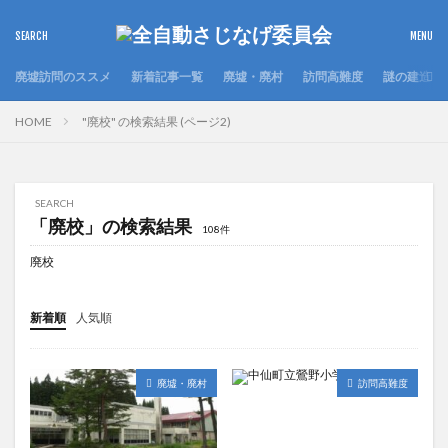
廃墟訪問のススメ
新着記事一覧
廃墟・廃村
訪問高難度
謎の建造物
HOME
"廃校" の検索結果 (ページ2)
SEARCH
「廃校」の検索結果
108件
廃校
新着順
人気順
廃墟・廃村
訪問高難度