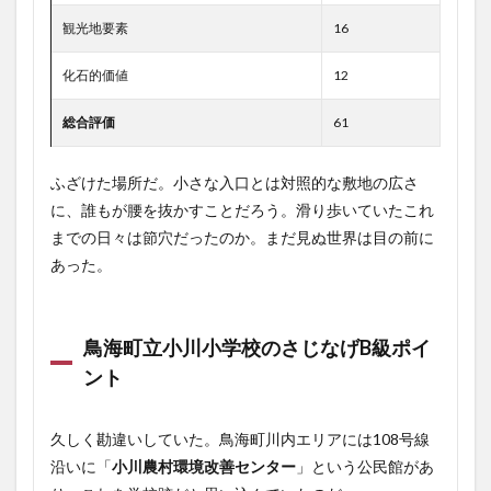
観光地要素
16
化石的価値
12
総合評価
61
ふざけた場所だ。小さな入口とは対照的な敷地の広さ
に、誰もが腰を抜かすことだろう。滑り歩いていたこれ
までの日々は節穴だったのか。まだ見ぬ世界は目の前に
あった。
鳥海町立小川小学校のさじなげB級ポイ
ント
久しく勘違いしていた。鳥海町川内エリアには108号線
沿いに「
小川農村環境改善センター
」という公民館があ