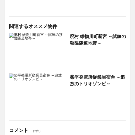
関連するオススメ物件
廃村 雄物川町新宮 ～試練の
狭隘隧道地帯～
柴平発電所従業員宿舎 ～追
放のトリオゾンビ～
コメント
（2件）