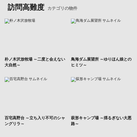
訪問高難度
カテゴリの物件
朴ノ木沢放牧場 ～二度と会えない
鳥海ダム展望所 ～ゆりほん娘との
大自然～
ヒミツ～
百宅高野台 ～立ち入り不可のシャ
萩形キャンプ場 ～揺るぎない大悪
ングリラ～
路～