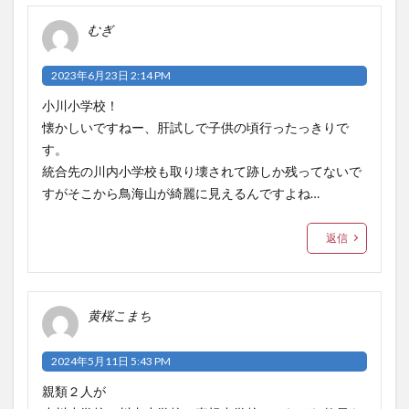
むぎ
2023年6月23日 2:14 PM
小川小学校！
懐かしいですねー、肝試しで子供の頃行ったっきりで
す。
統合先の川内小学校も取り壊されて跡しか残ってないで
すがそこから鳥海山が綺麗に見えるんですよね…
返信
黄桜こまち
2024年5月11日 5:43 PM
親類２人が