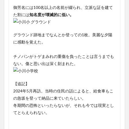
御芳名には100名以上の名前が綴られ、立派な証を建て
た割には
知名度が壊滅的に低い。
グラウンド跡地までなんとか登っての1枚。美麗な夕陽
に感動を覚えた。
チノパンがトゲまみれの重傷を負ったことは言うまでも
ない。傷と思い出は深く刻まれた。
【追記】
2024年5月再訪。当時の住民の話によると、給食車もこ
の急坂を登って納品に来ていたらしい。
冬期間の恐怖といったらないが、それも今では現実とし
てとらえられない。