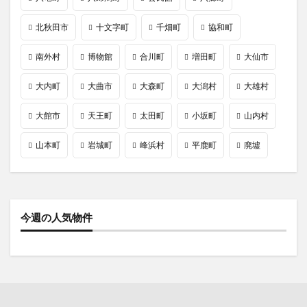
北秋田市
十文字町
千畑町
協和町
南外村
博物館
合川町
増田町
大仙市
大内町
大曲市
大森町
大潟村
大雄村
大館市
天王町
太田町
小坂町
山内村
山本町
岩城町
峰浜村
平鹿町
廃墟
今週の人気物件