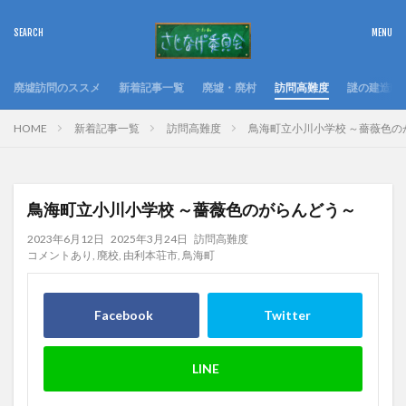
廃墟訪問のススメ
新着記事一覧
廃墟・廃村
訪問高難度
謎の建造物
HOME
新着記事一覧
訪問高難度
鳥海町立小川小学校 ～薔薇色の
鳥海町立小川小学校 ～薔薇色のがらんどう～
2023年6月12日
2025年3月24日
訪問高難度
コメントあり
,
廃校
,
由利本荘市
,
鳥海町