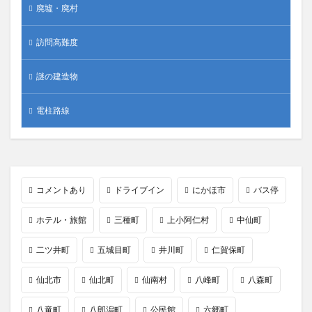
廃墟・廃村
訪問高難度
謎の建造物
電柱路線
コメントあり
ドライブイン
にかほ市
バス停
ホテル・旅館
三種町
上小阿仁村
中仙町
二ツ井町
五城目町
井川町
仁賀保町
仙北市
仙北町
仙南村
八峰町
八森町
八竜町
八郎潟町
公民館
六郷町