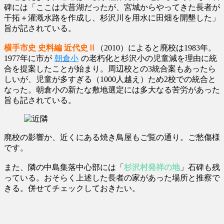
碑には「ここは大昔湖だったが、宮城からやってきた長者が
干拓＋灌漑水路を作成し、杉沢川を用水に田畑を開墾した」
旨が記されている。
横手市史 史料編 近代史Ⅱ
（2010）によると廃校は1983年。
1977年に市が
朝倉小
の老朽化と杉沢小の児童減を理由に統
合を提案したことが始まり。周辺校との3統合案もあったら
しいが、児童が多すぎる（1000人越え）ため2校での統合と
なった。朝倉小の新たな敷地選定には多大なる苦労があった
旨も記されている。
廃校の影響か、近くにある焼き鳥屋もご覧の通り。ご愁傷様
です。
また、隣の中島集落中心部には「
杉沢村発祥の地
」石碑も残
っている。おそらく上述した長者の家があった場所と推察で
きる。併せてチェックしておきたい。