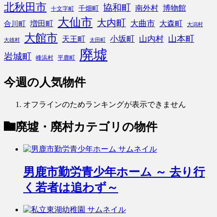
北秋田市
協和町
南外村
博物館
千畑町
十文字町
大仙市
大内町
大曲市
増田町
大森町
合川町
大潟村
大館市
山本町
小坂町
山内村
天王町
大雄村
太田町
廃墟
岩城町
峰浜村
平鹿町
今週の人気物件
オフラインのためランキングが表示できません
廃墟・廃村
カテゴリの物件
男鹿市勤労青少年ホーム ～ 去り行
く若者は追わず～