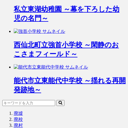
私立東湖幼稚園 ～幕を下ろした幼
児の名門～
西仙北町立強首小学校 ～閑静のお
こさまフィールド～
能代市立東能代中学校 ～揺れる再開
発跡地～
廃墟
廃校
廃村