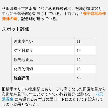
秋田県横手市杉沢狼ノ沢にある廃校跡地。敷地がほぼ残り、
中心に部落会館が新設されている。手前には「
横手盆地稲作
発祥の郷
」記念碑が建っている。
スポット評価
終末度合い
11
訪問難易度
10
観光地要素
12
化石的価値
13
総合評価
46
旧横手エリアの北東部にあり、少し高くなった田園地帯から
市街地を見下ろすことができて小旅行気分に浸れる。
花乃
湯温泉
にも通じるみずほの里ロードにまたしても没入して
しまう結果となった。