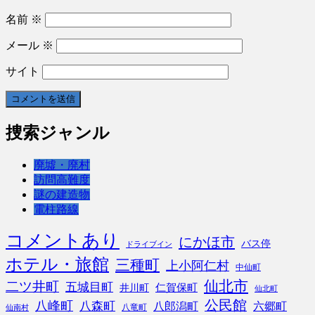
名前
※
メール
※
サイト
捜索ジャンル
廃墟・廃村
訪問高難度
謎の建造物
電柱路線
コメントあり
にかほ市
バス停
ドライブイン
ホテル・旅館
三種町
上小阿仁村
中仙町
仙北市
二ツ井町
五城目町
仁賀保町
井川町
仙北町
公民館
八峰町
八森町
八郎潟町
六郷町
八竜町
仙南村