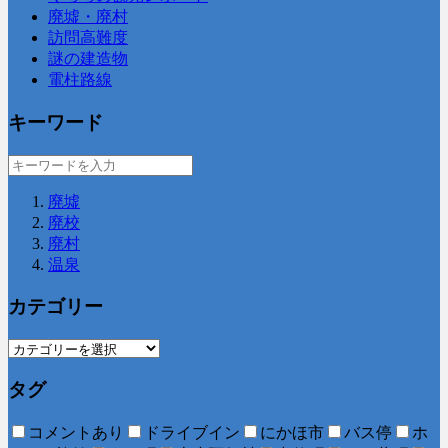
廃墟・廃村
訪問高難度
謎の建造物
電柱路線
キーワード
廃墟
廃校
廃村
温泉
カテゴリー
タグ
コメントあり
ドライブイン
にかほ市
バス停
ホ