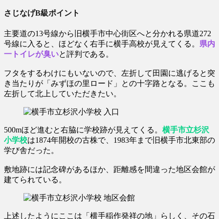
さじなげB級ポイント
主要道の13号線から旧横手市中心街区へと分かれる県道272
号線に入ると、ほどなく右手に横手高校が見えてくる。
県内
一トイレが臭い
と評判である。
フタをするわけにもいないので、左折して田園に逃げると突
き当たりが「みずほの里ロード」との十字路となる。ここも
左折して北上していただきたい。
500mほど進むと右脇に学校跡が見えてくる。
横手市立杉沢
小学校
は1874年開校の古株で、1983年まで旧横手市北東部の
学び舎だった。
敷地跡には記念碑があるほか、距離感を間違った地区会館が
建てられている。
上述したようにここは「横手稲作発祥の地」らしく、その石