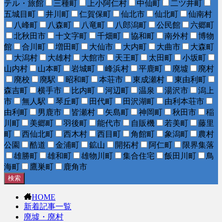
テル・旅館
三種町
上小阿仁村
中仙町
二ツ井町
五城目町
井川町
仁賀保町
仙北市
仙北町
仙南村
八峰町
八森町
八竜町
八郎潟町
公民館
六郷町
北秋田市
十文字町
千畑町
協和町
南外村
博物
館
合川町
増田町
大仙市
大内町
大曲市
大森町
大潟村
大雄村
大館市
天王町
太田町
小坂町
山内村
山本町
岩城町
峰浜村
平鹿町
廃墟
廃村
廃校
廃駅
昭和町
本荘市
東成瀬村
東由利町
森吉町
横手市
比内町
河辺町
温泉
湯沢市
潟上
市
無人駅
琴丘町
田代町
田沢湖町
由利本荘市
由利町
男鹿市
皆瀬村
矢島町
神岡町
秋田市
稲
川町
美郷町
羽後町
能代市
自販機
若美町
藤里
町
西仙北町
西木村
西目町
角館町
象潟町
農村
公園
酷道
金浦町
鉱山
開拓村
阿仁町
限界集落
雄勝町
雄和町
雄物川町
集合住宅
飯田川町
鳥
海町
鷹巣町
鹿角市
検索
HOME
新着記事一覧
廃墟・廃村