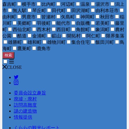
森吉町
横手市
比内町
河辺町
温泉
湯沢市
潟上
市
無人駅
琴丘町
田代町
田沢湖町
由利本荘市
由利町
男鹿市
皆瀬村
矢島町
神岡町
秋田市
稲
川町
美郷町
羽後町
能代市
自販機
若美町
藤里
町
西仙北町
西木村
西目町
角館町
象潟町
農村
公園
酷道
金浦町
鉱山
開拓村
阿仁町
限界集落
雄勝町
雄和町
雄物川町
集合住宅
飯田川町
鳥
海町
鷹巣町
鹿角市
検索
CLOSE
委員会設立趣旨
廃墟・廃村
訪問高難度
謎の建造物
情報提供
くららの観光レポート