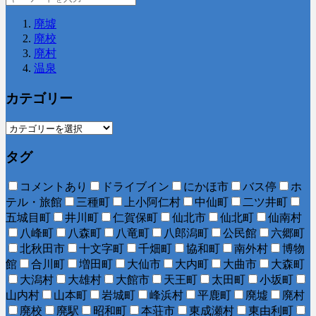
廃墟
廃校
廃村
温泉
カテゴリー
タグ
コメントあり
ドライブイン
にかほ市
バス停
ホ
テル・旅館
三種町
上小阿仁村
中仙町
二ツ井町
五城目町
井川町
仁賀保町
仙北市
仙北町
仙南村
八峰町
八森町
八竜町
八郎潟町
公民館
六郷町
北秋田市
十文字町
千畑町
協和町
南外村
博物
館
合川町
増田町
大仙市
大内町
大曲市
大森町
大潟村
大雄村
大館市
天王町
太田町
小坂町
山内村
山本町
岩城町
峰浜村
平鹿町
廃墟
廃村
廃校
廃駅
昭和町
本荘市
東成瀬村
東由利町