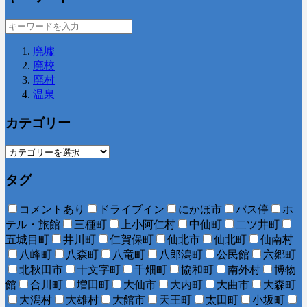
廃墟
廃校
廃村
温泉
カテゴリー
タグ
コメントあり
ドライブイン
にかほ市
バス停
ホ
テル・旅館
三種町
上小阿仁村
中仙町
二ツ井町
五城目町
井川町
仁賀保町
仙北市
仙北町
仙南村
八峰町
八森町
八竜町
八郎潟町
公民館
六郷町
北秋田市
十文字町
千畑町
協和町
南外村
博物
館
合川町
増田町
大仙市
大内町
大曲市
大森町
大潟村
大雄村
大館市
天王町
太田町
小坂町