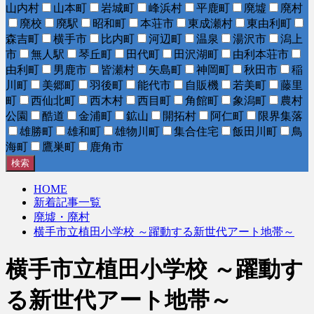
山内村
山本町
岩城町
峰浜村
平鹿町
廃墟
廃村
廃校
廃駅
昭和町
本荘市
東成瀬村
東由利町
森吉町
横手市
比内町
河辺町
温泉
湯沢市
潟上
市
無人駅
琴丘町
田代町
田沢湖町
由利本荘市
由利町
男鹿市
皆瀬村
矢島町
神岡町
秋田市
稲
川町
美郷町
羽後町
能代市
自販機
若美町
藤里
町
西仙北町
西木村
西目町
角館町
象潟町
農村
公園
酷道
金浦町
鉱山
開拓村
阿仁町
限界集落
雄勝町
雄和町
雄物川町
集合住宅
飯田川町
鳥
海町
鷹巣町
鹿角市
検索
HOME
新着記事一覧
廃墟・廃村
横手市立植田小学校 ～躍動する新世代アート地帯～
横手市立植田小学校 ～躍動す
る新世代アート地帯～