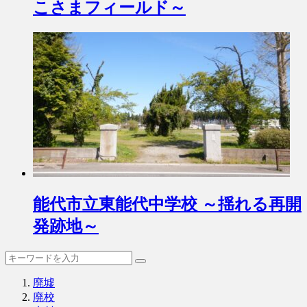
こさまフィールド～
能代市立東能代中学校 ～揺れる再開
発跡地～
廃墟
廃校