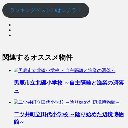
ランキングベスト50はコチラ！
関連するオススメ物件
男鹿市立北磯小学校 ～自主隔離と漁業の凋落
～
二ツ井町立田代小学校 ～陰り始めた辺境博物
館～