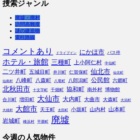
捜索ジャンル
廃墟・廃村
訪問高難度
謎の建造物
電柱路線
コメントあり
にかほ市
バス停
ドライブイン
ホテル・旅館
三種町
上小阿仁村
中仙町
仙北市
二ツ井町
五城目町
仁賀保町
井川町
仙北町
公民館
八峰町
八森町
八郎潟町
六郷町
八竜町
仙南村
北秋田市
協和町
南外村
博物館
千畑町
十文字町
大仙市
大内町
大曲市
増田町
大森町
合川町
大潟村
大館市
山本町
小坂町
山内村
天王町
大雄村
太田町
廃墟
岩城町
峰浜村
平鹿町
今週の人気物件