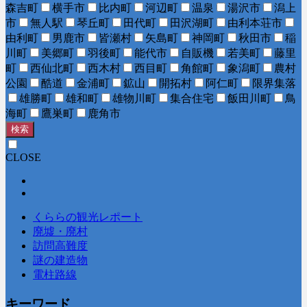
森吉町
横手市
比内町
河辺町
温泉
湯沢市
潟上
市
無人駅
琴丘町
田代町
田沢湖町
由利本荘市
由利町
男鹿市
皆瀬村
矢島町
神岡町
秋田市
稲
川町
美郷町
羽後町
能代市
自販機
若美町
藤里
町
西仙北町
西木村
西目町
角館町
象潟町
農村
公園
酷道
金浦町
鉱山
開拓村
阿仁町
限界集落
雄勝町
雄和町
雄物川町
集合住宅
飯田川町
鳥
海町
鷹巣町
鹿角市
検索
CLOSE
くららの観光レポート
廃墟・廃村
訪問高難度
謎の建造物
電柱路線
キーワード