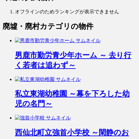
オフラインのためランキングが表示できません
廃墟・廃村
カテゴリの物件
男鹿市勤労青少年ホーム ～ 去り行
く若者は追わず～
私立東湖幼稚園 ～幕を下ろした幼
児の名門～
西仙北町立強首小学校 ～閑静のお