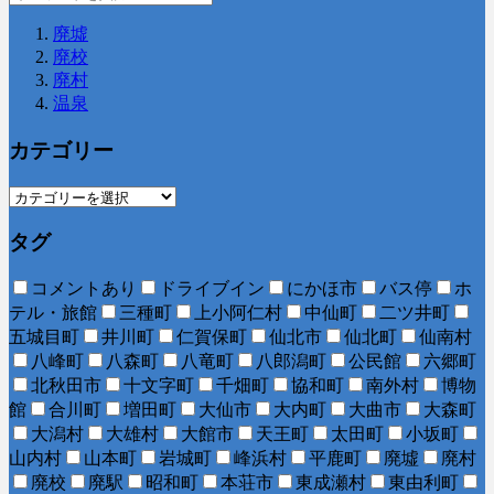
廃墟
廃校
廃村
温泉
カテゴリー
タグ
コメントあり
ドライブイン
にかほ市
バス停
ホ
テル・旅館
三種町
上小阿仁村
中仙町
二ツ井町
五城目町
井川町
仁賀保町
仙北市
仙北町
仙南村
八峰町
八森町
八竜町
八郎潟町
公民館
六郷町
北秋田市
十文字町
千畑町
協和町
南外村
博物
館
合川町
増田町
大仙市
大内町
大曲市
大森町
大潟村
大雄村
大館市
天王町
太田町
小坂町
山内村
山本町
岩城町
峰浜村
平鹿町
廃墟
廃村
廃校
廃駅
昭和町
本荘市
東成瀬村
東由利町