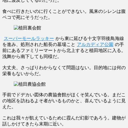
地に波及してくるのだった。
食べに行きたいのに行くことができない。風来のシレンは腹
ペコで死にそうだった。
スーパーモールラッキー
から東に延びる十文字羽後鳥海線
を進み、処刑された船長の墓場こと
アルカディア公園
の手
前にあるファミリーマートから北上すると植田地区に入る。
浅舞から南下しても同様だ。
大丈夫、さっぱりわからなくて問題はない。目的地には何の
栄養もないからだ。
手前でドデカい図体の農協會館がほくそ笑んでいる。まだこ
の地区を訪ねるよそ者がいるものかと、喜んでいるように見
えた。
これは我々が飢えているために霞んだ幻影であろう。建物が
話しかけてきたら末期に近い。