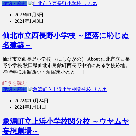
廃墟・廃村
2023年1月5日
2024年1月3日
仙北市立西長野小学校 ～堕落に恥じぬ
名建築～
仙北市立西長野小学校 （にしながの） About 仙北市立西長
野小学校 秋田県仙北市角館町西長野中泊にある学校跡地。
2008年に角館西小・角館東小とと […]
続きを読む
廃墟・廃村
2022年10月24日
2024年1月14日
象潟町立上浜小学校関分校 ～ウヤムヤ
妄想劇場～