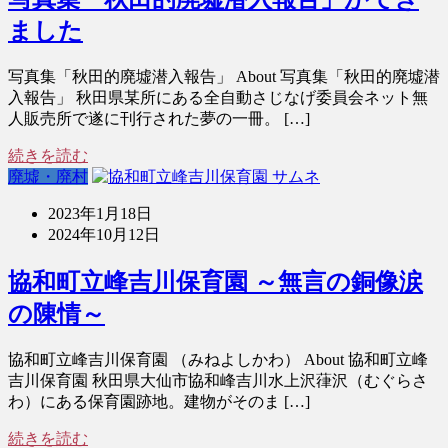
ました
写真集「秋田的廃墟潜入報告」 About 写真集「秋田的廃墟潜
入報告」 秋田県某所にある全自動さじなげ委員会ネット無
人販売所で遂に刊行された夢の一冊。 […]
続きを読む
廃墟・廃村
2023年1月18日
2024年10月12日
協和町立峰吉川保育園 ～無言の銅像涙
の陳情～
協和町立峰吉川保育園 （みねよしかわ） About 協和町立峰
吉川保育園 秋田県大仙市協和峰吉川水上沢葎沢（むぐらさ
わ）にある保育園跡地。建物がそのま […]
続きを読む