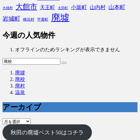
大館市
山本町
小坂町
山内村
天王町
大雄村
太田町
廃墟
岩城町
峰浜村
平鹿町
今週の人気物件
オフラインのためランキングが表示できません
廃墟
廃校
廃村
温泉
アーカイブ
ア
ー
秋田の廃墟ベスト50はコチラ
カ