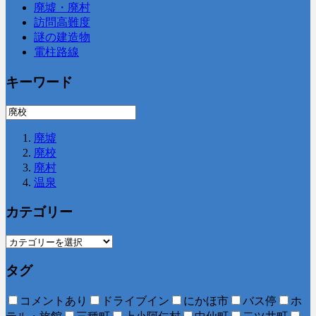
廃墟・廃村
訪問高難度
謎の建造物
電柱路線
キーワード
廃墟
廃校
廃村
温泉
カテゴリー
タグ
コメントあり
ドライブイン
にかほ市
バス停
ホ