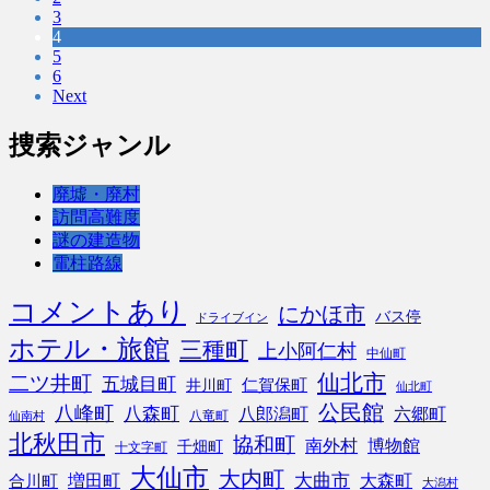
3
4
5
6
Next
捜索ジャンル
廃墟・廃村
訪問高難度
謎の建造物
電柱路線
コメントあり
にかほ市
バス停
ドライブイン
ホテル・旅館
三種町
上小阿仁村
中仙町
仙北市
二ツ井町
五城目町
仁賀保町
井川町
仙北町
公民館
八峰町
八森町
八郎潟町
六郷町
八竜町
仙南村
北秋田市
協和町
南外村
博物館
千畑町
十文字町
大仙市
大内町
大曲市
増田町
大森町
合川町
大潟村