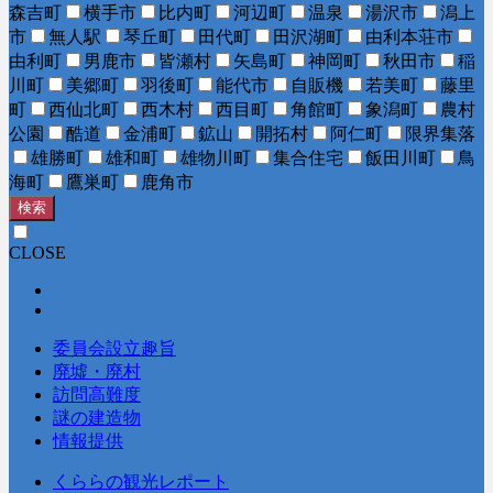
森吉町
横手市
比内町
河辺町
温泉
湯沢市
潟上
市
無人駅
琴丘町
田代町
田沢湖町
由利本荘市
由利町
男鹿市
皆瀬村
矢島町
神岡町
秋田市
稲
川町
美郷町
羽後町
能代市
自販機
若美町
藤里
町
西仙北町
西木村
西目町
角館町
象潟町
農村
公園
酷道
金浦町
鉱山
開拓村
阿仁町
限界集落
雄勝町
雄和町
雄物川町
集合住宅
飯田川町
鳥
海町
鷹巣町
鹿角市
検索
CLOSE
委員会設立趣旨
廃墟・廃村
訪問高難度
謎の建造物
情報提供
くららの観光レポート