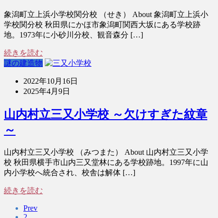
象潟町立上浜小学校関分校 （せき） About 象潟町立上浜小
学校関分校 秋田県にかほ市象潟町関西大坂にある学校跡
地。1973年に小砂川分校、観音森分 […]
続きを読む
謎の建造物
2022年10月16日
2025年4月9日
山内村立三又小学校 ～欠けすぎた紋章
～
山内村立三又小学校 （みつまた） About 山内村立三又小学
校 秋田県横手市山内三又堂林にある学校跡地。1997年に山
内小学校へ統合され、校舎は解体 […]
続きを読む
Prev
2