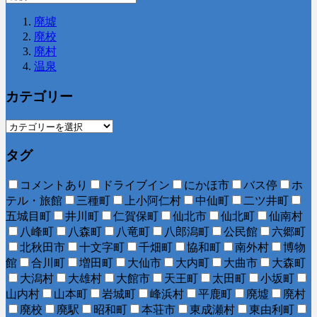
廃墟
廃校
廃村
温泉
カテゴリー
タグ
コメントあり
ドライブイン
にかほ市
バス停
ホ
テル・旅館
三種町
上小阿仁村
中仙町
二ツ井町
五城目町
井川町
仁賀保町
仙北市
仙北町
仙南村
八峰町
八森町
八竜町
八郎潟町
公民館
六郷町
北秋田市
十文字町
千畑町
協和町
南外村
博物
館
合川町
増田町
大仙市
大内町
大曲市
大森町
大潟村
大雄村
大館市
天王町
太田町
小坂町
山内村
山本町
岩城町
峰浜村
平鹿町
廃墟
廃村
廃校
廃駅
昭和町
本荘市
東成瀬村
東由利町