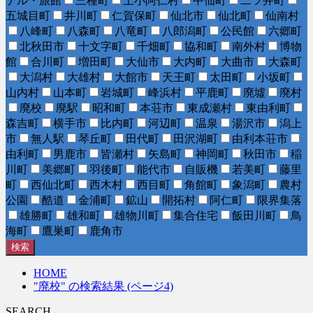
テル・旅館
三種町
上小阿仁村
中仙町
二ツ井町
五城目町
井川町
仁賀保町
仙北市
仙北町
仙南村
八峰町
八森町
八竜町
八郎潟町
公民館
六郷町
北秋田市
十文字町
千畑町
協和町
南外村
博物
館
合川町
増田町
大仙市
大内町
大曲市
大森町
大潟村
大雄村
大館市
天王町
太田町
小坂町
山内村
山本町
岩城町
峰浜村
平鹿町
廃墟
廃村
廃校
廃駅
昭和町
本荘市
東成瀬村
東由利町
森吉町
横手市
比内町
河辺町
温泉
湯沢市
潟上
市
無人駅
琴丘町
田代町
田沢湖町
由利本荘市
由利町
男鹿市
皆瀬村
矢島町
神岡町
秋田市
稲
川町
美郷町
羽後町
能代市
自販機
若美町
藤里
町
西仙北町
西木村
西目町
角館町
象潟町
農村
公園
酷道
金浦町
鉱山
開拓村
阿仁町
限界集落
雄勝町
雄和町
雄物川町
集合住宅
飯田川町
鳥
海町
鷹巣町
鹿角市
検索
HOME
"廃校" の検索結果 (ページ4)
SEARCH