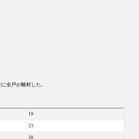
年に全戸が離村した。
19
23
20