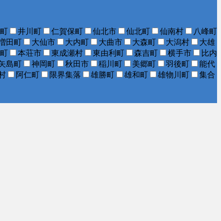
町
井川町
仁賀保町
仙北市
仙北町
仙南村
八峰町
増田町
大仙市
大内町
大曲市
大森町
大潟村
大雄
町
本荘市
東成瀬村
東由利町
森吉町
横手市
比内
矢島町
神岡町
秋田市
稲川町
美郷町
羽後町
能代
村
阿仁町
限界集落
雄勝町
雄和町
雄物川町
集合