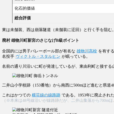
化石的価値
総合評価
東は未舗装、西は崩落隧道（未舗装に迂回）と行く手を阻む
廃村 雄物川町新宮のさじなげB級ポイント
全国的には男子バレーボール部が有名な
雄物川高校
を有す
名投手
ヴィクトル・スタルヒン
が眠っている。
名前の通り川沿いに町が発達しているが、東由利町と接する山
二井山小学校跡（153番地）から南西に500mほど進むと県道
これはかつての
横荘線の線路跡
である。1953年に廃止され
（※本来は48号線沿いが線路跡だが、二井山集落から700