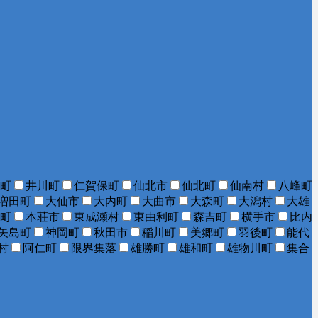
町
井川町
仁賀保町
仙北市
仙北町
仙南村
八峰町
増田町
大仙市
大内町
大曲市
大森町
大潟村
大雄
町
本荘市
東成瀬村
東由利町
森吉町
横手市
比内
矢島町
神岡町
秋田市
稲川町
美郷町
羽後町
能代
村
阿仁町
限界集落
雄勝町
雄和町
雄物川町
集合