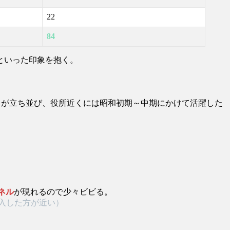
22
84
といった印象を抱く。
ちが立ち並び、役所近くには昭和初期～中期にかけて活躍した
ネル
が現れるので少々ビビる。
侵入した方が近い）