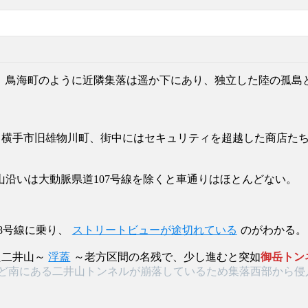
。鳥海町のように近隣集落は遥か下にあり、独立した陸の孤島
る横手市旧雄物川町、街中にはセキュリティを超越した商店た
沿いは大動脈県道107号線を除くと車通りはほとんどない。
48号線に乗り、
ストリートビューが途切れている
のがわかる。
た二井山～
浮蓋
～老方区間の名残で、少し進むと突如
御岳トン
mほど南にある二井山トンネルが崩落しているため集落西部から