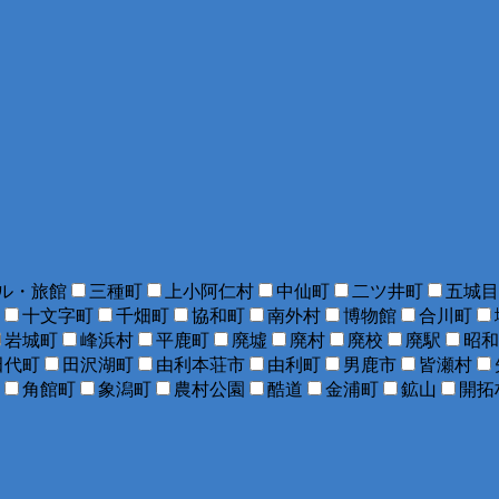
ル・旅館
三種町
上小阿仁村
中仙町
二ツ井町
五城目
十文字町
千畑町
協和町
南外村
博物館
合川町
岩城町
峰浜村
平鹿町
廃墟
廃村
廃校
廃駅
昭和
田代町
田沢湖町
由利本荘市
由利町
男鹿市
皆瀬村
角館町
象潟町
農村公園
酷道
金浦町
鉱山
開拓