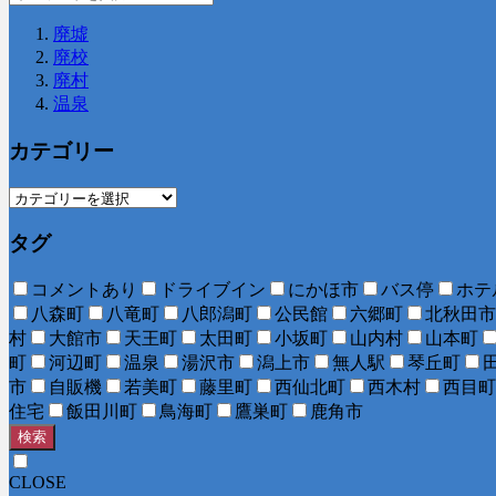
廃墟
廃校
廃村
温泉
カテゴリー
タグ
コメントあり
ドライブイン
にかほ市
バス停
ホテ
八森町
八竜町
八郎潟町
公民館
六郷町
北秋田市
村
大館市
天王町
太田町
小坂町
山内村
山本町
町
河辺町
温泉
湯沢市
潟上市
無人駅
琴丘町
市
自販機
若美町
藤里町
西仙北町
西木村
西目町
住宅
飯田川町
鳥海町
鷹巣町
鹿角市
検索
CLOSE