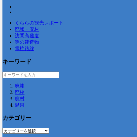
くららの観光レポート
廃墟・廃村
訪問高難度
謎の建造物
電柱路線
キーワード
廃墟
廃校
廃村
温泉
カテゴリー