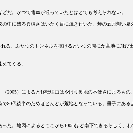
ほどだ。かつて電車が通っていたとはとても考えられない。
森の中に残る異様さはいたく目に焼き付いた。蝉の五月蠅い夏
られる。ふたつのトンネルを抜けるといつの間にか高地に飛び
見えてくる。
」（2005）によると移転理由はやはり奥地の不便さによるもの
時で80代後半のためほとんどが荒地となっている。冊子にある
った。地図によるとここから100mほど南下できるらしく、