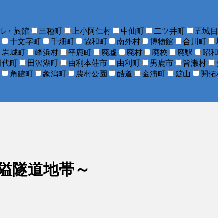
ル・旅館
三種町
上小阿仁村
中仙町
二ツ井町
五城目
十文字町
千畑町
協和町
南外村
博物館
合川町
岩城町
峰浜村
平鹿町
廃墟
廃村
廃校
廃駅
昭和
田代町
田沢湖町
由利本荘市
由利町
男鹿市
皆瀬村
角館町
象潟町
農村公園
酷道
金浦町
鉱山
開拓
狭隘隧道地帯～