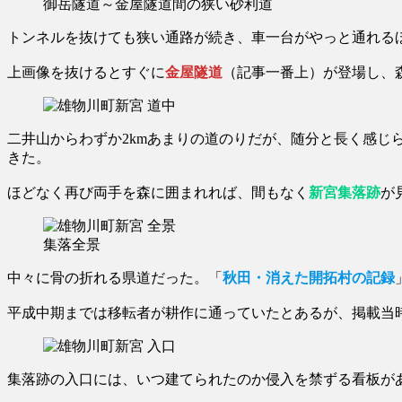
御岳隧道～金屋隧道間の狭い砂利道
トンネルを抜けても狭い通路が続き、車一台がやっと通れる
上画像を抜けるとすぐに
金屋隧道
（記事一番上）が登場し、
二井山からわずか2kmあまりの道のりだが、随分と長く感じ
きた。
ほどなく再び両手を森に囲まれれば、間もなく
新宮集落跡
が
集落全景
中々に骨の折れる県道だった。「
秋田・消えた開拓村の記録
平成中期までは移転者が耕作に通っていたとあるが、掲載当
集落跡の入口には、いつ建てられたのか侵入を禁ずる看板があ