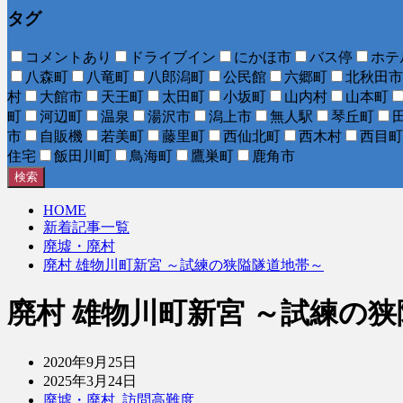
タグ
コメントあり
ドライブイン
にかほ市
バス停
ホテ
八森町
八竜町
八郎潟町
公民館
六郷町
北秋田市
村
大館市
天王町
太田町
小坂町
山内村
山本町
町
河辺町
温泉
湯沢市
潟上市
無人駅
琴丘町
市
自販機
若美町
藤里町
西仙北町
西木村
西目町
住宅
飯田川町
鳥海町
鷹巣町
鹿角市
検索
HOME
新着記事一覧
廃墟・廃村
廃村 雄物川町新宮 ～試練の狭隘隧道地帯～
廃村 雄物川町新宮 ～試練の
2020年9月25日
2025年3月24日
廃墟・廃村
,
訪問高難度