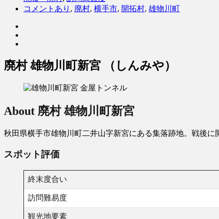
コメントあり
,
廃村
,
横手市
,
開拓村
,
雄物川町
廃村 雄物川町新宮 （しんみや）
About 廃村 雄物川町新宮
秋田県横手市雄物川町二井山字新宮にある集落跡地。戦後に開拓
スポット評価
終末度合い
訪問難易度
観光地要素