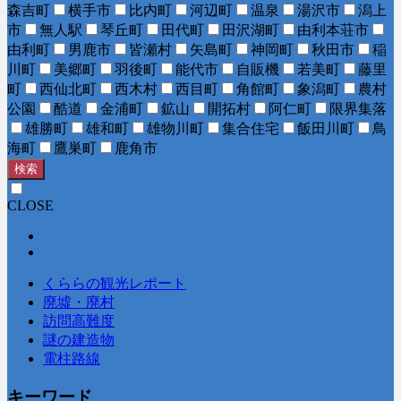
森吉町
横手市
比内町
河辺町
温泉
湯沢市
潟上
市
無人駅
琴丘町
田代町
田沢湖町
由利本荘市
由利町
男鹿市
皆瀬村
矢島町
神岡町
秋田市
稲
川町
美郷町
羽後町
能代市
自販機
若美町
藤里
町
西仙北町
西木村
西目町
角館町
象潟町
農村
公園
酷道
金浦町
鉱山
開拓村
阿仁町
限界集落
雄勝町
雄和町
雄物川町
集合住宅
飯田川町
鳥
海町
鷹巣町
鹿角市
検索
CLOSE
くららの観光レポート
廃墟・廃村
訪問高難度
謎の建造物
電柱路線
キーワード