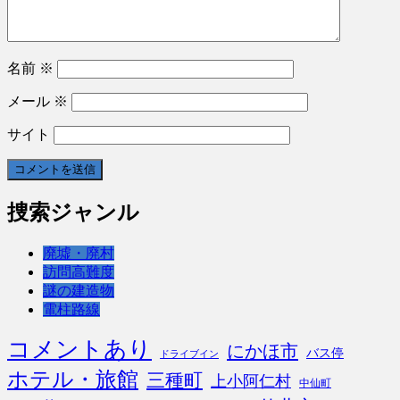
名前
※
メール
※
サイト
捜索ジャンル
廃墟・廃村
訪問高難度
謎の建造物
電柱路線
コメントあり
にかほ市
バス停
ドライブイン
ホテル・旅館
三種町
上小阿仁村
中仙町