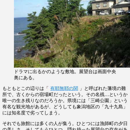
ドラマに出るかのような敷地。展望台は画面中央
奥にある。
もともとこの辺りは「
有耶無耶の関
」と呼ばれた藩境の難
所で、古くからの宿場町だったという。その名残…というか
唯一の生き残りなのだろうか。県境には「三崎公園」という
有名な観光地があるが、どうしても象潟地区の「九十九島」
には知名度で劣ってしまう。
それでも旅館には多くの人が集う。ひとつには漁師町の夕日
の美しさ、そしてもうひとつ…隠れ持った展望台の存在があ