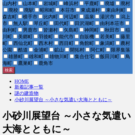
山内村
山本町
岩城町
峰浜村
平鹿町
廃墟
廃村
廃校
廃駅
昭和町
本荘市
東成瀬村
東由利町
森吉町
横手市
比内町
河辺町
温泉
湯沢市
潟上
市
無人駅
琴丘町
田代町
田沢湖町
由利本荘市
由利町
男鹿市
皆瀬村
矢島町
神岡町
秋田市
稲
川町
美郷町
羽後町
能代市
自販機
若美町
藤里
町
西仙北町
西木村
西目町
角館町
象潟町
農村
公園
酷道
金浦町
鉱山
開拓村
阿仁町
限界集落
雄勝町
雄和町
雄物川町
集合住宅
飯田川町
鳥
海町
鷹巣町
鹿角市
検索
HOME
新着記事一覧
謎の建造物
小砂川展望台 ～小さな気遣い大海とともに～
小砂川展望台 ～小さな気遣い
大海とともに～