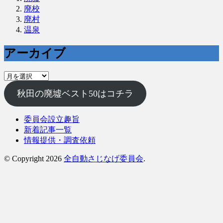
廃校
廃村
温泉
アーカイブ
ア
ー
秋田の廃墟ベスト50はコチラ
カ
イ
ブ
委員会設立趣旨
新着記事一覧
情報提供・調査依頼
© Copyright 2026
全自動さじなげ委員会
.