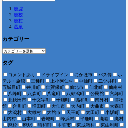
廃墟
廃校
廃村
温泉
カテゴリー
タグ
コメントあり
ドライブイン
にかほ市
バス停
ホ
テル・旅館
三種町
上小阿仁村
中仙町
二ツ井町
五城目町
井川町
仁賀保町
仙北市
仙北町
仙南村
八峰町
八森町
八竜町
八郎潟町
公民館
六郷町
北秋田市
十文字町
千畑町
協和町
南外村
博物
館
合川町
増田町
大仙市
大内町
大曲市
大森町
大潟村
大雄村
大館市
天王町
太田町
小坂町
山内村
山本町
岩城町
峰浜村
平鹿町
廃墟
廃村
廃校
廃駅
昭和町
本荘市
東成瀬村
東由利町