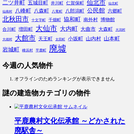
仙北市
二ツ井町
五城目町
仁賀保町
井川町
仙北町
公民館
八峰町
八森町
八郎潟町
六郷町
八竜町
仙南村
北秋田市
協和町
南外村
博物館
千畑町
十文字町
大仙市
大内町
大曲市
増田町
大森町
合川町
大潟村
大館市
山本町
小坂町
山内村
天王町
大雄村
太田町
廃墟
岩城町
峰浜村
平鹿町
今週の人気物件
オフラインのためランキングが表示できません
謎の建造物
カテゴリの物件
平鹿農村文化伝承館 ～どかされた
廃駅舎～