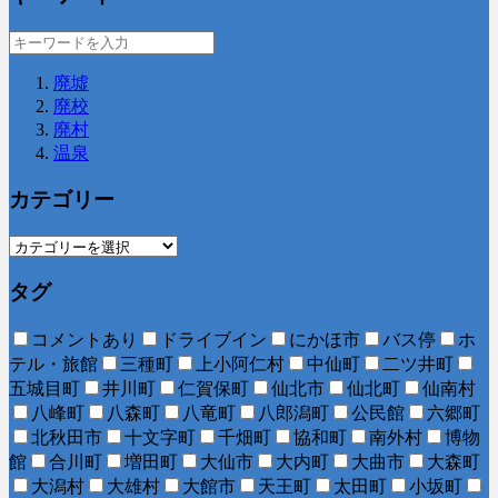
廃墟
廃校
廃村
温泉
カテゴリー
タグ
コメントあり
ドライブイン
にかほ市
バス停
ホ
テル・旅館
三種町
上小阿仁村
中仙町
二ツ井町
五城目町
井川町
仁賀保町
仙北市
仙北町
仙南村
八峰町
八森町
八竜町
八郎潟町
公民館
六郷町
北秋田市
十文字町
千畑町
協和町
南外村
博物
館
合川町
増田町
大仙市
大内町
大曲市
大森町
大潟村
大雄村
大館市
天王町
太田町
小坂町