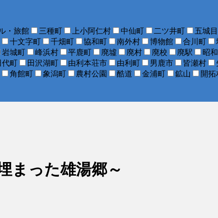
ル・旅館
三種町
上小阿仁村
中仙町
二ツ井町
五城目
十文字町
千畑町
協和町
南外村
博物館
合川町
岩城町
峰浜村
平鹿町
廃墟
廃村
廃校
廃駅
昭和
田代町
田沢湖町
由利本荘市
由利町
男鹿市
皆瀬村
角館町
象潟町
農村公園
酷道
金浦町
鉱山
開拓
に埋まった雄湯郷～