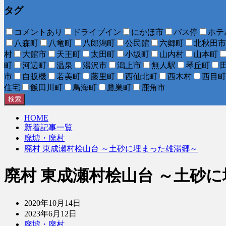
タグ
コメントあり
ドライブイン
にかほ市
バス停
ホテ
八森町
八竜町
八郎潟町
公民館
六郷町
北秋田市
村
大館市
天王町
太田町
小坂町
山内村
山本町
町
河辺町
温泉
湯沢市
潟上市
無人駅
琴丘町
市
自販機
若美町
藤里町
西仙北町
西木村
西目町
住宅
飯田川町
鳥海町
鷹巣町
鹿角市
検索
HOME
新着記事一覧
廃墟・廃村
廃村 東成瀬村桧山台 ～土砂に埋まった雄湯郷～
廃村 東成瀬村桧山台 ～土砂
2020年10月14日
2023年6月12日
廃墟・廃村