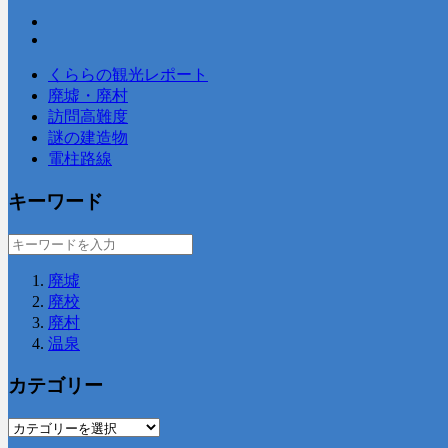
くららの観光レポート
廃墟・廃村
訪問高難度
謎の建造物
電柱路線
キーワード
廃墟
廃校
廃村
温泉
カテゴリー