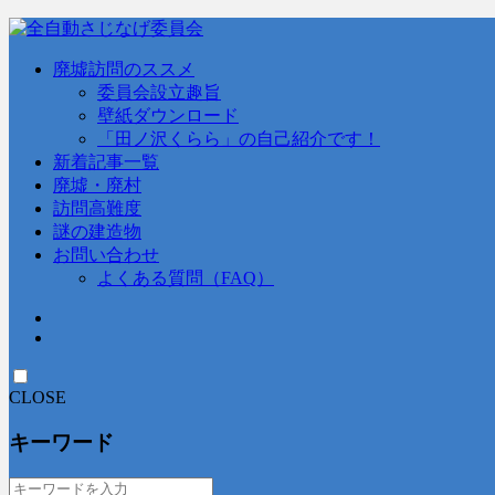
廃墟訪問のススメ
委員会設立趣旨
壁紙ダウンロード
「田ノ沢くらら」の自己紹介です！
新着記事一覧
廃墟・廃村
訪問高難度
謎の建造物
お問い合わせ
よくある質問（FAQ）
CLOSE
キーワード