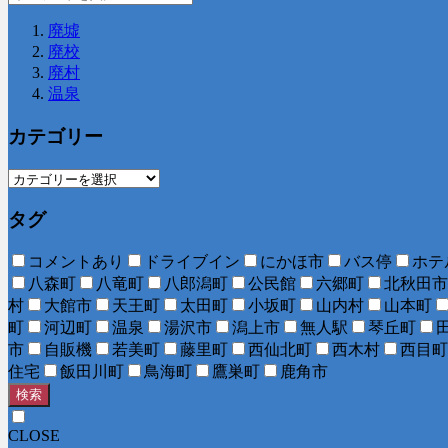
廃墟
廃校
廃村
温泉
カテゴリー
タグ
コメントあり
ドライブイン
にかほ市
バス停
ホテ
八森町
八竜町
八郎潟町
公民館
六郷町
北秋田市
村
大館市
天王町
太田町
小坂町
山内村
山本町
町
河辺町
温泉
湯沢市
潟上市
無人駅
琴丘町
市
自販機
若美町
藤里町
西仙北町
西木村
西目町
住宅
飯田川町
鳥海町
鷹巣町
鹿角市
検索
CLOSE