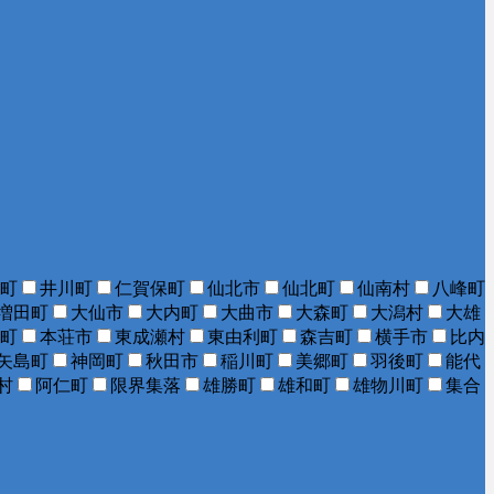
町
井川町
仁賀保町
仙北市
仙北町
仙南村
八峰町
増田町
大仙市
大内町
大曲市
大森町
大潟村
大雄
町
本荘市
東成瀬村
東由利町
森吉町
横手市
比内
矢島町
神岡町
秋田市
稲川町
美郷町
羽後町
能代
村
阿仁町
限界集落
雄勝町
雄和町
雄物川町
集合