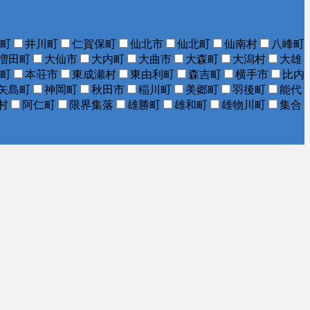
町
井川町
仁賀保町
仙北市
仙北町
仙南村
八峰町
増田町
大仙市
大内町
大曲市
大森町
大潟村
大雄
町
本荘市
東成瀬村
東由利町
森吉町
横手市
比内
矢島町
神岡町
秋田市
稲川町
美郷町
羽後町
能代
村
阿仁町
限界集落
雄勝町
雄和町
雄物川町
集合