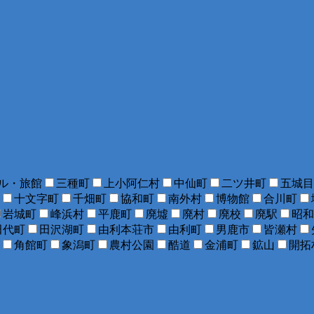
ル・旅館
三種町
上小阿仁村
中仙町
二ツ井町
五城目
十文字町
千畑町
協和町
南外村
博物館
合川町
岩城町
峰浜村
平鹿町
廃墟
廃村
廃校
廃駅
昭和
田代町
田沢湖町
由利本荘市
由利町
男鹿市
皆瀬村
角館町
象潟町
農村公園
酷道
金浦町
鉱山
開拓