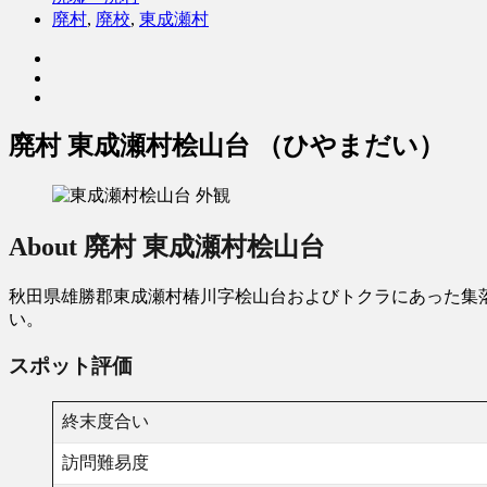
廃村
,
廃校
,
東成瀬村
廃村 東成瀬村桧山台 （ひやまだい）
About 廃村 東成瀬村桧山台
秋田県雄勝郡東成瀬村椿川字桧山台およびトクラにあった集落
い。
スポット評価
終末度合い
訪問難易度