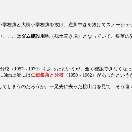
小学校跡と大柳小学校跡を抜け、逆川中森を抜けてスノーシェ
い。ここは
ダム建設用地
（残土置き場）となっていて、集落の
分校（1957～1979）もあったというが、全く確認できなくな
に3km上流には
仁郷集落と分校
（1950～1962）があったと
してしまうのだろうか。一足先に去った桧山台を見て、そう遠