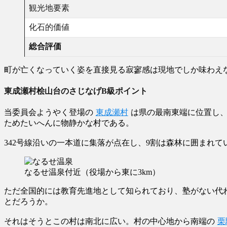
観光地要素
化石的価値
総合評価
町が亡くなっていく姿を直接見る寂寥感は現地でしか味わえ
東成瀬村桧山台のさじなげB級ポイント
当委員会ようやく登場の
東成瀬村
は県の最南東端に位置し
ためたいへんに物静かな村である。
342号線沿いの一本道に集落が点在し、9割は森林に囲まれ
なるせ温泉付近（役場から東に3km）
ただ全国的には教育先進地として知られており、塾がない代
とだろうか。
それはそうとこの村は南北に広い。村の中心地から南端の
栗