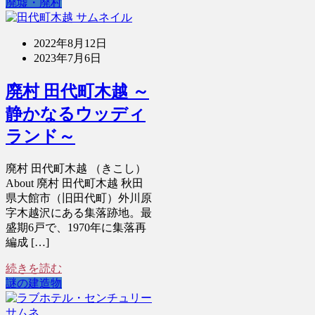
廃墟・廃村
2022年8月12日
2023年7月6日
廃村 田代町木越 ～
静かなるウッディ
ランド～
廃村 田代町木越 （きこし）
About 廃村 田代町木越 秋田
県大館市（旧田代町）外川原
字木越沢にある集落跡地。最
盛期6戸で、1970年に集落再
編成 […]
続きを読む
謎の建造物