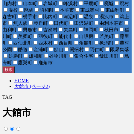
山内村
山本町
岩城町
峰浜村
平鹿町
廃墟
廃村
廃校
廃駅
昭和町
本荘市
東成瀬村
東由利町
森吉町
横手市
比内町
河辺町
温泉
湯沢市
潟上
市
無人駅
琴丘町
田代町
田沢湖町
由利本荘市
由利町
男鹿市
皆瀬村
矢島町
神岡町
秋田市
稲
川町
美郷町
羽後町
能代市
自販機
若美町
藤里
町
西仙北町
西木村
西目町
角館町
象潟町
農村
公園
酷道
金浦町
鉱山
開拓村
阿仁町
限界集落
雄勝町
雄和町
雄物川町
集合住宅
飯田川町
鳥
海町
鷹巣町
鹿角市
検索
HOME
大館市 (ページ2)
TAG
大館市