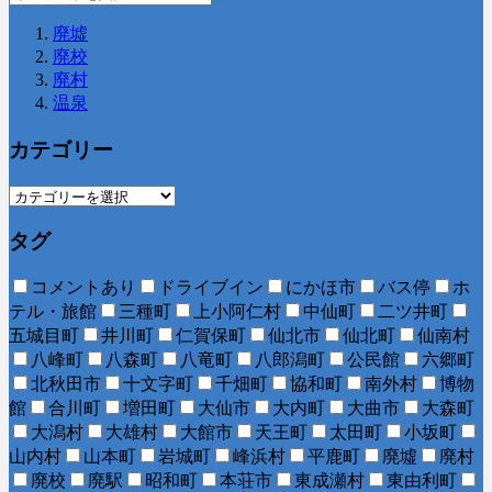
廃墟
廃校
廃村
温泉
カテゴリー
タグ
コメントあり
ドライブイン
にかほ市
バス停
ホ
テル・旅館
三種町
上小阿仁村
中仙町
二ツ井町
五城目町
井川町
仁賀保町
仙北市
仙北町
仙南村
八峰町
八森町
八竜町
八郎潟町
公民館
六郷町
北秋田市
十文字町
千畑町
協和町
南外村
博物
館
合川町
増田町
大仙市
大内町
大曲市
大森町
大潟村
大雄村
大館市
天王町
太田町
小坂町
山内村
山本町
岩城町
峰浜村
平鹿町
廃墟
廃村
廃校
廃駅
昭和町
本荘市
東成瀬村
東由利町