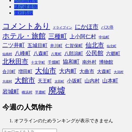
訪問高難度
謎の建造物
電柱路線
コメントあり
にかほ市
バス停
ドライブイン
ホテル・旅館
三種町
上小阿仁村
中仙町
仙北市
二ツ井町
五城目町
仁賀保町
井川町
仙北町
公民館
八峰町
八森町
八郎潟町
六郷町
八竜町
仙南村
北秋田市
協和町
南外村
博物館
千畑町
十文字町
大仙市
大内町
大曲市
増田町
大森町
合川町
大潟村
大館市
山本町
小坂町
山内村
天王町
大雄村
太田町
廃墟
岩城町
峰浜村
平鹿町
今週の人気物件
オフラインのためランキングが表示できません