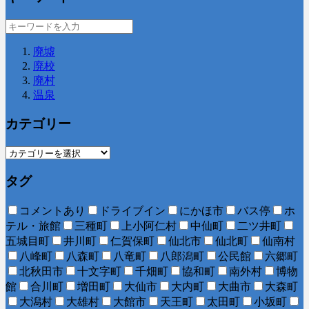
廃墟
廃校
廃村
温泉
カテゴリー
タグ
コメントあり
ドライブイン
にかほ市
バス停
ホ
テル・旅館
三種町
上小阿仁村
中仙町
二ツ井町
五城目町
井川町
仁賀保町
仙北市
仙北町
仙南村
八峰町
八森町
八竜町
八郎潟町
公民館
六郷町
北秋田市
十文字町
千畑町
協和町
南外村
博物
館
合川町
増田町
大仙市
大内町
大曲市
大森町
大潟村
大雄村
大館市
天王町
太田町
小坂町