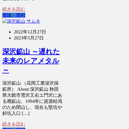
続きを読む
廃墟・廃村
2022年12月27日
2023年5月27日
深沢鉱山 ～遅れた
未来のレアメタル
～
深沢鉱山 （花岡工業深沢採
鉱所） About 深沢鉱山 秋田
県大館市雪沢又右エ門沢にあ
る廃鉱山。1994年に資源枯渇
のため閉山し、現在も堅坑や
斜坑入口 […]
続きを読む