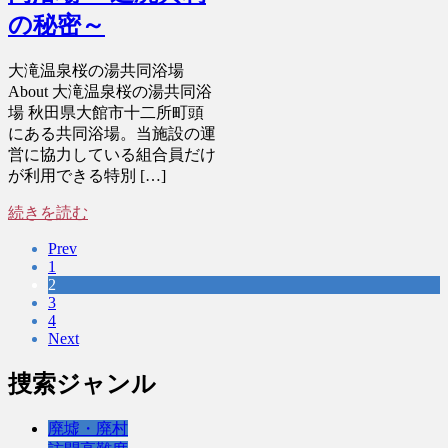
の秘密～
大滝温泉桜の湯共同浴場
About 大滝温泉桜の湯共同浴
場 秋田県大館市十二所町頭
にある共同浴場。当施設の運
営に協力している組合員だけ
が利用できる特別 […]
続きを読む
Prev
1
2
3
4
Next
捜索ジャンル
廃墟・廃村