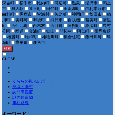
森吉町
横手市
比内町
河辺町
温泉
湯沢市
潟上
市
無人駅
琴丘町
田代町
田沢湖町
由利本荘市
由利町
男鹿市
皆瀬村
矢島町
神岡町
秋田市
稲
川町
美郷町
羽後町
能代市
自販機
若美町
藤里
町
西仙北町
西木村
西目町
角館町
象潟町
農村
公園
酷道
金浦町
鉱山
開拓村
阿仁町
限界集落
雄勝町
雄和町
雄物川町
集合住宅
飯田川町
鳥
海町
鷹巣町
鹿角市
検索
CLOSE
くららの観光レポート
廃墟・廃村
訪問高難度
謎の建造物
電柱路線
キーワード