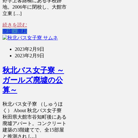
野字上客路橋にある学校跡
地。2006年に閉校し、大館市
立東 […]
続きを読む
廃墟・廃村
2023年2月9日
2023年2月9日
秋北バス女子寮 ～
ガールズ廃墟の公
算～
秋北バス女子寮 （しゅうほ
く） About 秋北バス女子寮
秋田県大館市谷知町後にある
廃墟アパート。コンクリート
建築の3階建てで、全15部屋
と推測され […]