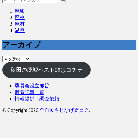
廃墟
廃校
廃村
温泉
アーカイブ
ア
ー
秋田の廃墟ベスト50はコチラ
カ
イ
ブ
委員会設立趣旨
新着記事一覧
情報提供・調査依頼
© Copyright 2026
全自動さじなげ委員会
.