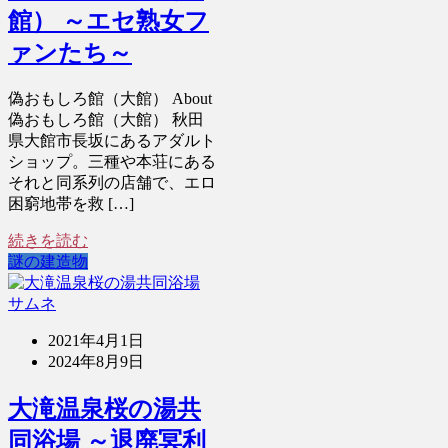
館） ～エセ熟女フ
ァンたち～
偽おもしろ館（大館） About
偽おもしろ館（大館） 秋田
県大館市長坂にあるアダルト
ショップ。三種や本荘にある
それと同系列の店舗で、エロ
困窮地帯を救 […]
続きを読む
謎の建造物
2021年4月1日
2024年8月9日
大滝温泉桜の湯共
同浴場 ～退廃冥利