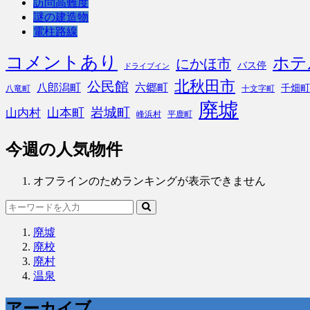
訪問高難度
謎の建造物
電柱路線
コメントあり
ホテ
にかほ市
バス停
ドライブイン
北秋田市
公民館
八郎潟町
六郷町
千畑町
八竜町
十文字町
廃墟
岩城町
山本町
山内村
峰浜村
平鹿町
今週の人気物件
オフラインのためランキングが表示できません
廃墟
廃校
廃村
温泉
アーカイブ