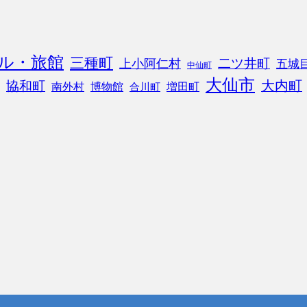
ル・旅館
三種町
二ツ井町
上小阿仁村
五城
中仙町
大仙市
協和町
大内町
南外村
博物館
増田町
合川町