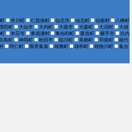
町
井川町
仁賀保町
仙北市
仙北町
仙南村
八峰町
増田町
大仙市
大内町
大曲市
大森町
大潟村
大雄
町
本荘市
東成瀬村
東由利町
森吉町
横手市
比内
矢島町
神岡町
秋田市
稲川町
美郷町
羽後町
能代
村
阿仁町
限界集落
雄勝町
雄和町
雄物川町
集合