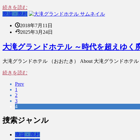
続きを読む
廃墟・廃村
2018年7月11日
2025年3月24日
大滝グランドホテル ～時代を超えゆく
大滝グランドホテル （おおたき） About 大滝グランドホテ
続きを読む
Prev
1
2
3
4
捜索ジャンル
廃墟・廃村