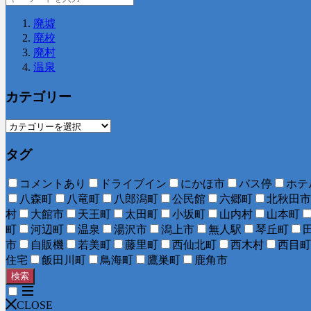
廃墟
廃校
廃村
温泉
カテゴリー
タグ
コメントあり
ドライブイン
にかほ市
バス停
ホテ
八森町
八竜町
八郎潟町
公民館
六郷町
北秋田市
村
大館市
天王町
太田町
小坂町
山内村
山本町
町
河辺町
温泉
湯沢市
潟上市
無人駅
琴丘町
市
自販機
若美町
藤里町
西仙北町
西木村
西目町
住宅
飯田川町
鳥海町
鷹巣町
鹿角市
検索
CLOSE