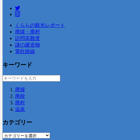
くららの観光レポート
廃墟・廃村
訪問高難度
謎の建造物
電柱路線
キーワード
廃墟
廃校
廃村
温泉
カテゴリー