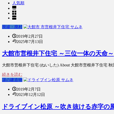
人気順
廃墟・廃村
2019年2月27日
2025年7月13日
大館市営根井下住宅 ～三位一体の天命～
大館市営根井下住宅 (ねいした) About 大館市営根井下住宅 
続きを読む
謎の建造物
2019年2月7日
2023年12月12日
ドライブイン松原 ～吹き抜ける赤字の