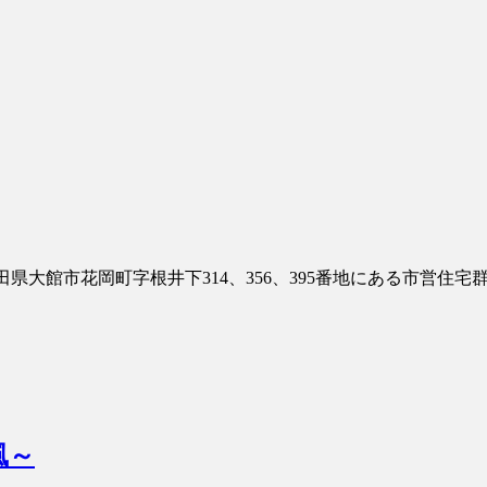
秋田県大館市花岡町字根井下314、356、395番地にある市営住宅群
風～