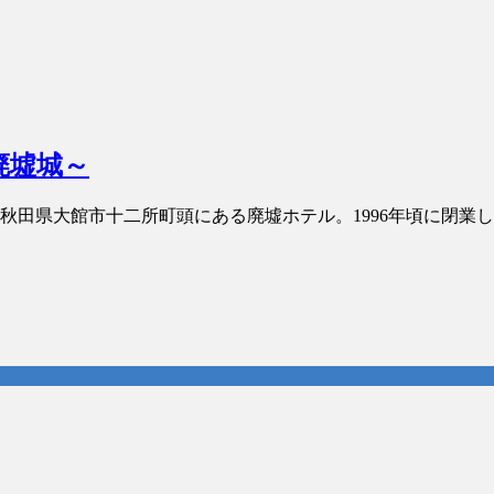
廃墟城～
ル 秋田県大館市十二所町頭にある廃墟ホテル。1996年頃に閉業した