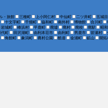
ル・旅館
三種町
上小阿仁村
中仙町
二ツ井町
五城目
十文字町
千畑町
協和町
南外村
博物館
合川町
岩城町
峰浜村
平鹿町
廃墟
廃村
廃校
廃駅
昭和
田代町
田沢湖町
由利本荘市
由利町
男鹿市
皆瀬村
角館町
象潟町
農村公園
酷道
金浦町
鉱山
開拓