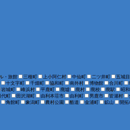
ル・旅館
三種町
上小阿仁村
中仙町
二ツ井町
五城目
十文字町
千畑町
協和町
南外村
博物館
合川町
岩城町
峰浜村
平鹿町
廃墟
廃村
廃校
廃駅
昭和
田代町
田沢湖町
由利本荘市
由利町
男鹿市
皆瀬村
角館町
象潟町
農村公園
酷道
金浦町
鉱山
開拓