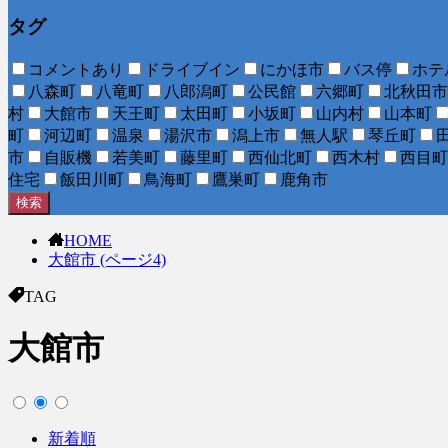
タグ
コメントあり
ドライブイン
にかほ市
バス停
ホテ
八森町
八竜町
八郎潟町
公民館
六郷町
北秋田市
村
大館市
天王町
太田町
小坂町
山内村
山本町
町
河辺町
温泉
湯沢市
潟上市
無人駅
琴丘町
市
自販機
若美町
藤里町
西仙北町
西木村
西目町
住宅
飯田川町
鳥海町
鷹巣町
鹿角市
検索
HOME
大館市 (ページ4)
TAG
大館市
新着順