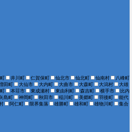
町
井川町
仁賀保町
仙北市
仙北町
仙南村
八峰町
増田町
大仙市
大内町
大曲市
大森町
大潟村
大雄
町
本荘市
東成瀬村
東由利町
森吉町
横手市
比内
矢島町
神岡町
秋田市
稲川町
美郷町
羽後町
能代
村
阿仁町
限界集落
雄勝町
雄和町
雄物川町
集合