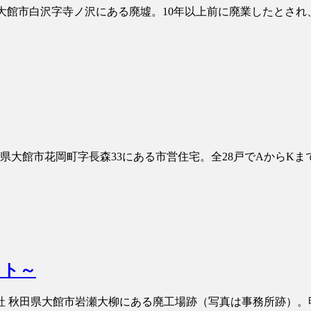
秋田県大館市白沢字寺ノ沢にある廃墟。10年以上前に廃業したとされ
秋田県大館市花岡町字長森33にある市営住宅。全28戸でAからKま
スト～
会社 秋田県大館市岩瀬大柳にある廃工場跡（写真は事務所跡）。