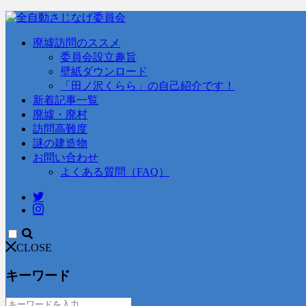
廃墟訪問のススメ
委員会設立趣旨
壁紙ダウンロード
「田ノ沢くらら」の自己紹介です！
新着記事一覧
廃墟・廃村
訪問高難度
謎の建造物
お問い合わせ
よくある質問（FAQ）
CLOSE
キーワード