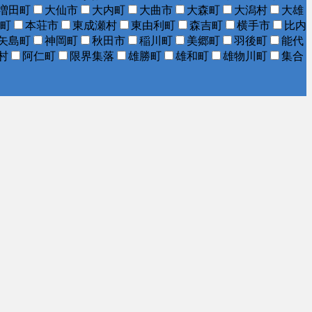
増田町
大仙市
大内町
大曲市
大森町
大潟村
大雄
町
本荘市
東成瀬村
東由利町
森吉町
横手市
比内
矢島町
神岡町
秋田市
稲川町
美郷町
羽後町
能代
村
阿仁町
限界集落
雄勝町
雄和町
雄物川町
集合