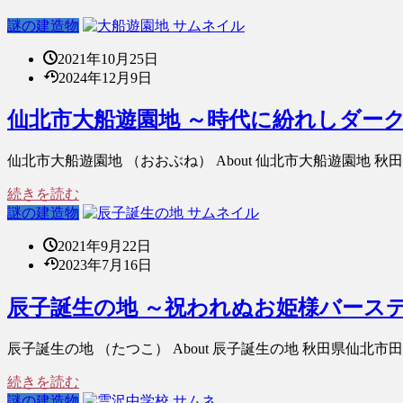
謎の建造物
2021年10月25日
2024年12月9日
仙北市大船遊園地 ～時代に紛れしダー
仙北市大船遊園地 （おおぶね） About 仙北市大船遊園地
続きを読む
謎の建造物
2021年9月22日
2023年7月16日
辰子誕生の地 ～祝われぬお姫様バース
辰子誕生の地 （たつこ） About 辰子誕生の地 秋田県仙
続きを読む
謎の建造物