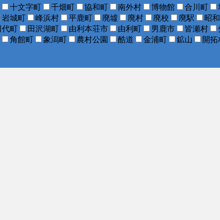
十文字町
千畑町
協和町
南外村
博物館
合川町
岩城町
峰浜村
平鹿町
廃墟
廃村
廃校
廃駅
昭和
田代町
田沢湖町
由利本荘市
由利町
男鹿市
皆瀬村
角館町
象潟町
農村公園
酷道
金浦町
鉱山
開拓