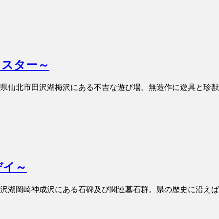
クスター～
 秋田県仙北市田沢湖梅沢にある不吉な遊び場。無造作に遊具と珍獣
デイ～
北市田沢湖岡崎神成沢にある石碑及び関連墓石群。県の歴史に沿えば