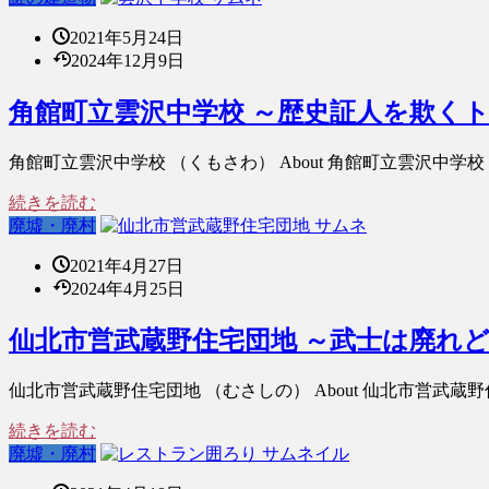
2021年5月24日
2024年12月9日
角館町立雲沢中学校 ～歴史証人を欺く
角館町立雲沢中学校 （くもさわ） About 角館町立雲沢中学
続きを読む
廃墟・廃村
2021年4月27日
2024年4月25日
仙北市営武蔵野住宅団地 ～武士は廃れ
仙北市営武蔵野住宅団地 （むさしの） About 仙北市営武
続きを読む
廃墟・廃村