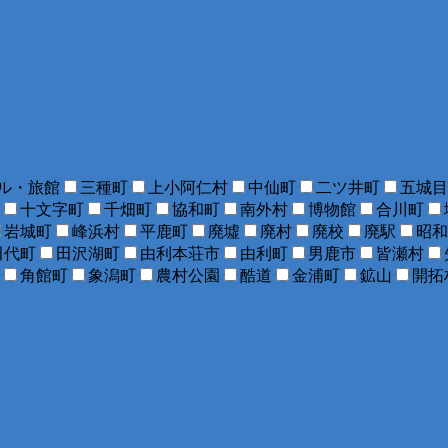
ル・旅館
三種町
上小阿仁村
中仙町
二ツ井町
五城目
十文字町
千畑町
協和町
南外村
博物館
合川町
岩城町
峰浜村
平鹿町
廃墟
廃村
廃校
廃駅
昭和
田代町
田沢湖町
由利本荘市
由利町
男鹿市
皆瀬村
角館町
象潟町
農村公園
酷道
金浦町
鉱山
開拓