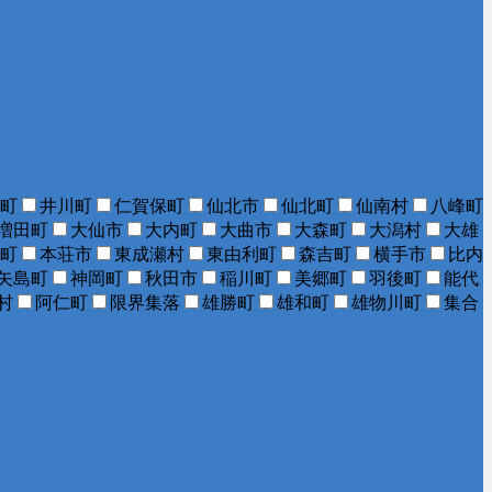
町
井川町
仁賀保町
仙北市
仙北町
仙南村
八峰町
増田町
大仙市
大内町
大曲市
大森町
大潟村
大雄
町
本荘市
東成瀬村
東由利町
森吉町
横手市
比内
矢島町
神岡町
秋田市
稲川町
美郷町
羽後町
能代
村
阿仁町
限界集落
雄勝町
雄和町
雄物川町
集合