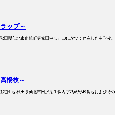
トラップ～
校 秋田県仙北市角館町雲然田中437−13にかつて存在した中学校。
ど高楊枝～
蔵野住宅団地 秋田県仙北市田沢湖生保内字武蔵野49番地およびその