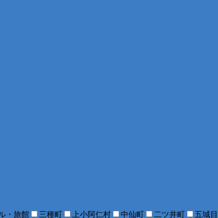
ル・旅館
三種町
上小阿仁村
中仙町
二ツ井町
五城目