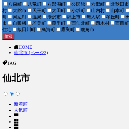
八森町
八竜町
八郎潟町
公民館
六郷町
北秋田市
村
大館市
天王町
太田町
小坂町
山内村
山本町
町
河辺町
温泉
湯沢市
潟上市
無人駅
琴丘町
市
自販機
若美町
藤里町
西仙北町
西木村
西目町
住宅
飯田川町
鳥海町
鷹巣町
鹿角市
検索
HOME
仙北市 (ページ2)
TAG
仙北市
新着順
人気順