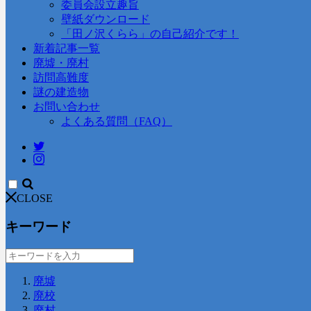
委員会設立趣旨
壁紙ダウンロード
「田ノ沢くらら」の自己紹介です！
新着記事一覧
廃墟・廃村
訪問高難度
謎の建造物
お問い合わせ
よくある質問（FAQ）
CLOSE
キーワード
廃墟
廃校
廃村