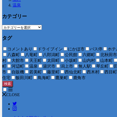
温泉
カテゴリー
タグ
コメントあり
ドライブイン
にかほ市
バス停
ホテ
八森町
八竜町
八郎潟町
公民館
六郷町
北秋田市
村
大館市
天王町
太田町
小坂町
山内村
山本町
町
河辺町
温泉
湯沢市
潟上市
無人駅
琴丘町
市
自販機
若美町
藤里町
西仙北町
西木村
西目町
住宅
飯田川町
鳥海町
鷹巣町
鹿角市
検索
CLOSE