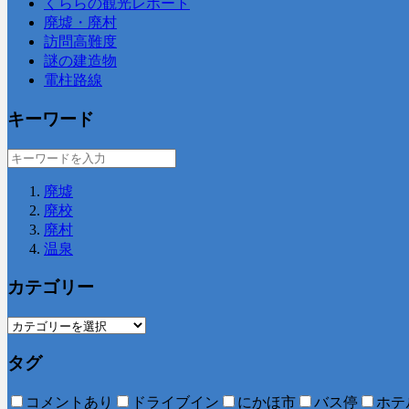
くららの観光レポート
廃墟・廃村
訪問高難度
謎の建造物
電柱路線
キーワード
廃墟
廃校
廃村
温泉
カテゴリー
タグ
コメントあり
ドライブイン
にかほ市
バス停
ホテ