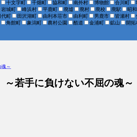
十文字町
千畑町
協和町
南外村
博物館
合川町
岩城町
峰浜村
平鹿町
廃墟
廃村
廃校
廃駅
昭和
田代町
田沢湖町
由利本荘市
由利町
男鹿市
皆瀬村
角館町
象潟町
農村公園
酷道
金浦町
鉱山
開拓
の魂～
 ～若手に負けない不屈の魂～