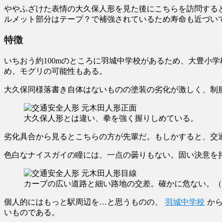
ややふざけた表情の大久保人形を見た後にこちらを訪問する
ルメット部分はテープ？で補強されているため寿命も近づい
特徴
いちおう約100mのところに羽城中学校があるため、大豊小
め、モグリの可能性もある。
大久保同様落書き自体はないものの塗装の劣化が激しく、制
大久保人形とは違い、拳を強く握りしめている。
劣化具合から見るとこちらの方が先輩だ。もしかすると、交
色白なナイスガイの瞳には、一点の曇りもない。固い決意を
カーブの広い道路と細い路地の交差。確かに危ない。（2
個人的にはもっと駅周辺を…と思うものの、
羽城中学校
か
いものである。