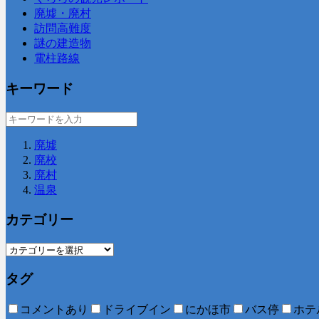
廃墟・廃村
訪問高難度
謎の建造物
電柱路線
キーワード
廃墟
廃校
廃村
温泉
カテゴリー
タグ
コメントあり
ドライブイン
にかほ市
バス停
ホテ