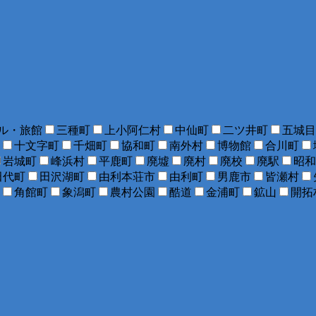
ル・旅館
三種町
上小阿仁村
中仙町
二ツ井町
五城目
十文字町
千畑町
協和町
南外村
博物館
合川町
岩城町
峰浜村
平鹿町
廃墟
廃村
廃校
廃駅
昭和
田代町
田沢湖町
由利本荘市
由利町
男鹿市
皆瀬村
角館町
象潟町
農村公園
酷道
金浦町
鉱山
開拓