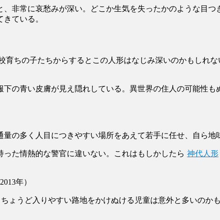
と、非常に哀愁みが深い。どこか生気を失ったかのような目つ
てきている。
学校育ちの子たちからするとこの人形はなじみ深いのかもしれな
服下の青い皮膚が見え隠れしている。異世界の住人の可能性も
通量の多く人目につきやすい場所をあえて若手に任せ、自ら地
持った情熱的な警官に違いない。これはもしかしたら
神代人形
013年）
らちょうど入りやすい路地をかけぬける児童は意外と多いのか