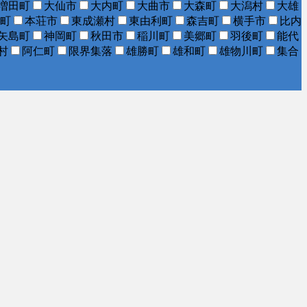
増田町
大仙市
大内町
大曲市
大森町
大潟村
大雄
町
本荘市
東成瀬村
東由利町
森吉町
横手市
比内
矢島町
神岡町
秋田市
稲川町
美郷町
羽後町
能代
村
阿仁町
限界集落
雄勝町
雄和町
雄物川町
集合