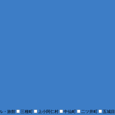
ル・旅館
三種町
上小阿仁村
中仙町
二ツ井町
五城目