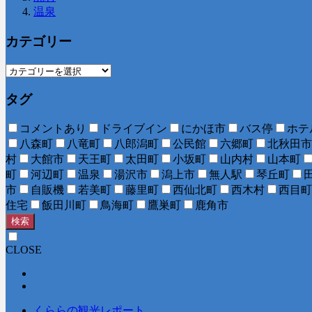
温泉
カテゴリー
タグ
コメントあり
ドライブイン
にかほ市
バス停
ホテ
八森町
八竜町
八郎潟町
公民館
六郷町
北秋田市
村
大館市
天王町
太田町
小坂町
山内村
山本町
町
河辺町
温泉
湯沢市
潟上市
無人駅
琴丘町
市
自販機
若美町
藤里町
西仙北町
西木村
西目町
住宅
飯田川町
鳥海町
鷹巣町
鹿角市
検索
CLOSE
くららの観光レポート