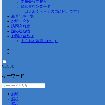
委員会設立趣旨
壁紙ダウンロード
「田ノ沢くらら」の自己紹介です！
新着記事一覧
廃墟・廃村
訪問高難度
謎の建造物
お問い合わせ
よくある質問（FAQ）
CLOSE
キーワード
廃墟
廃校
廃村