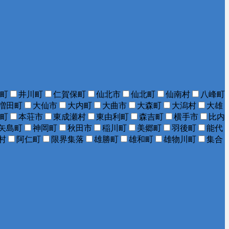
町
井川町
仁賀保町
仙北市
仙北町
仙南村
八峰町
増田町
大仙市
大内町
大曲市
大森町
大潟村
大雄
町
本荘市
東成瀬村
東由利町
森吉町
横手市
比内
矢島町
神岡町
秋田市
稲川町
美郷町
羽後町
能代
村
阿仁町
限界集落
雄勝町
雄和町
雄物川町
集合