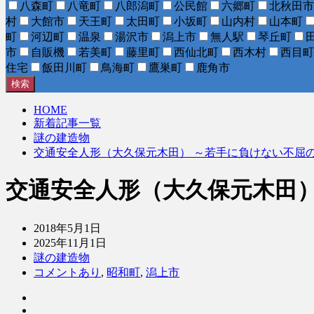
八森町
八竜町
八郎潟町
公民館
六郷町
北秋田市
村
大館市
天王町
太田町
小坂町
山内村
山本町
町
河辺町
温泉
湯沢市
潟上市
無人駅
琴丘町
市
自販機
若美町
藤里町
西仙北町
西木村
西目町
住宅
飯田川町
鳥海町
鷹巣町
鹿角市
検索
HOME
新着記事一覧
謎の建造物
交通安全人形（大久保元木田） ～若手に負けない不屈
交通安全人形（大久保元木田）
2018年5月1日
2025年11月1日
謎の建造物
コメントあり
,
昭和町
,
潟上市