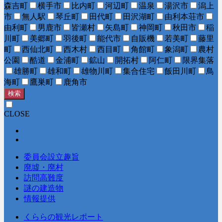
森吉町
横手市
比内町
河辺町
温泉
湯沢市
潟上
市
無人駅
琴丘町
田代町
田沢湖町
由利本荘市
由利町
男鹿市
皆瀬村
矢島町
神岡町
秋田市
稲
川町
美郷町
羽後町
能代市
自販機
若美町
藤里
町
西仙北町
西木村
西目町
角館町
象潟町
農村
公園
酷道
金浦町
鉱山
開拓村
阿仁町
限界集落
雄勝町
雄和町
雄物川町
集合住宅
飯田川町
鳥
海町
鷹巣町
鹿角市
検索
CLOSE
委員会設立趣旨
廃墟・廃村
訪問高難度
謎の建造物
情報提供
くららの観光レポート