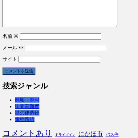
名前
※
メール
※
サイト
捜索ジャンル
廃墟・廃村
訪問高難度
謎の建造物
電柱路線
コメントあり
にかほ市
バス停
ドライブイン