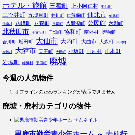
ホテル・旅館
三種町
上小阿仁村
中仙町
仙北市
二ツ井町
五城目町
仁賀保町
井川町
仙北町
公民館
八峰町
八森町
八郎潟町
六郷町
八竜町
仙南村
北秋田市
協和町
南外村
博物館
千畑町
十文字町
大仙市
大内町
大曲市
増田町
大森町
合川町
大潟村
大館市
山本町
小坂町
山内村
天王町
大雄村
太田町
廃墟
岩城町
峰浜村
平鹿町
今週の人気物件
オフラインのためランキングが表示できません
廃墟・廃村
カテゴリの物件
男鹿市勤労青少年ホーム ～ 去り行