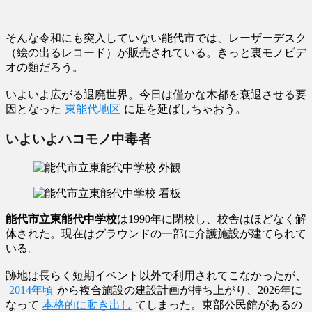
そんな令和にも突入していない能代市では、レーザーデスク
（絵の出るレコード）が販売されている。きっと裏モノビデ
オの類だろう。
いよいよ広がる退廃世界。今日は僅かな木都を衰退させる要
因となった
東能代地区
に足を延ばしちゃおう。
いよいよハコモノ中毒者
能代市立東能代中学校
は1990年に閉校し、校舎はほどなく解
体された。現在はグラウンドの一部に介護施設が建てられて
いる。
跡地は長らく短期イベント以外で利用されてこなかったが、
2014年頃
から複合施設の建設計画が持ち上がり、2026年に
なって
本格的に動き出し
てしまった。東部公民館があるの