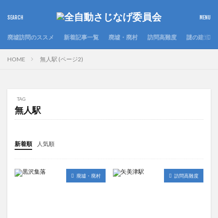
廃墟訪問のススメ
新着記事一覧
廃墟・廃村
訪問高難度
謎の建造物
HOME
無人駅 (ページ2)
TAG
無人駅
新着順
人気順
廃墟・廃村
訪問高難度