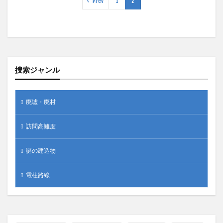
Prev
1
2
捜索ジャンル
廃墟・廃村
訪問高難度
謎の建造物
電柱路線