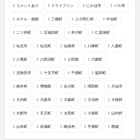
コメントあり
ドライブイン
にかほ市
バス停
ホテル・旅館
三種町
上小阿仁村
中仙町
二ツ井町
五城目町
井川町
仁賀保町
仙北市
仙北町
仙南村
八峰町
八森町
八竜町
八郎潟町
公民館
六郷町
北秋田市
十文字町
千畑町
協和町
南外村
博物館
合川町
増田町
大仙市
大内町
大曲市
大森町
大潟村
大雄村
大館市
天王町
太田町
小坂町
山内村
山本町
岩城町
峰浜村
平鹿町
廃墟