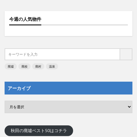
今週の人気物件
廃墟
廃校
廃村
温泉
アーカイブ
秋田の廃墟ベスト50はコチラ