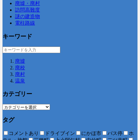
廃墟・廃村
訪問高難度
謎の建造物
電柱路線
キーワード
廃墟
廃校
廃村
温泉
カテゴリー
タグ
コメントあり
ドライブイン
にかほ市
バス停
ホ