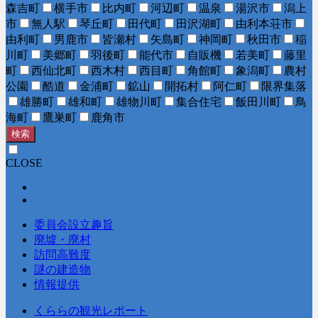
森吉町
横手市
比内町
河辺町
温泉
湯沢市
潟上
市
無人駅
琴丘町
田代町
田沢湖町
由利本荘市
由利町
男鹿市
皆瀬村
矢島町
神岡町
秋田市
稲
川町
美郷町
羽後町
能代市
自販機
若美町
藤里
町
西仙北町
西木村
西目町
角館町
象潟町
農村
公園
酷道
金浦町
鉱山
開拓村
阿仁町
限界集落
雄勝町
雄和町
雄物川町
集合住宅
飯田川町
鳥
海町
鷹巣町
鹿角市
検索
CLOSE
委員会設立趣旨
廃墟・廃村
訪問高難度
謎の建造物
情報提供
くららの観光レポート