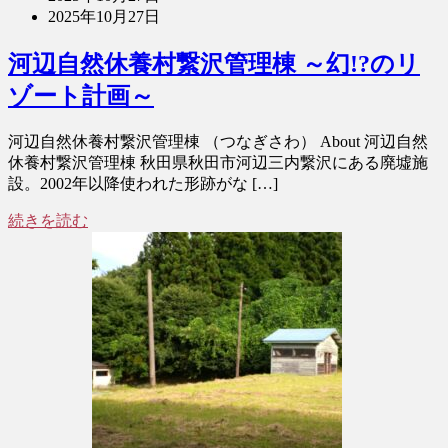
2025年10月27日
河辺自然休養村繋沢管理棟 ～幻!?のリ
ゾート計画～
河辺自然休養村繋沢管理棟 （つなぎさわ） About 河辺自然
休養村繋沢管理棟 秋田県秋田市河辺三内繋沢にある廃墟施
設。2002年以降使われた形跡がな […]
続きを読む