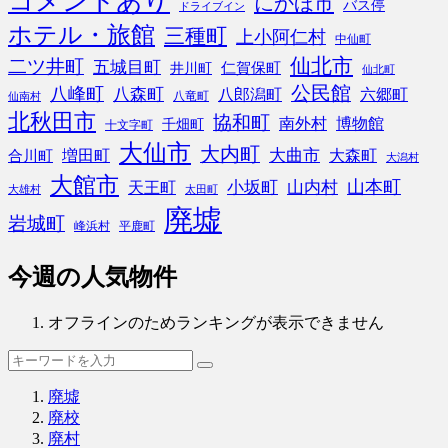
コメントあり
にかほ市
バス停
ドライブイン
ホテル・旅館
三種町
上小阿仁村
中仙町
仙北市
二ツ井町
五城目町
仁賀保町
井川町
仙北町
公民館
八峰町
八森町
八郎潟町
六郷町
八竜町
仙南村
北秋田市
協和町
南外村
博物館
千畑町
十文字町
大仙市
大内町
大曲市
増田町
大森町
合川町
大潟村
大館市
山本町
小坂町
山内村
天王町
大雄村
太田町
廃墟
岩城町
峰浜村
平鹿町
今週の人気物件
オフラインのためランキングが表示できません
廃墟
廃校
廃村