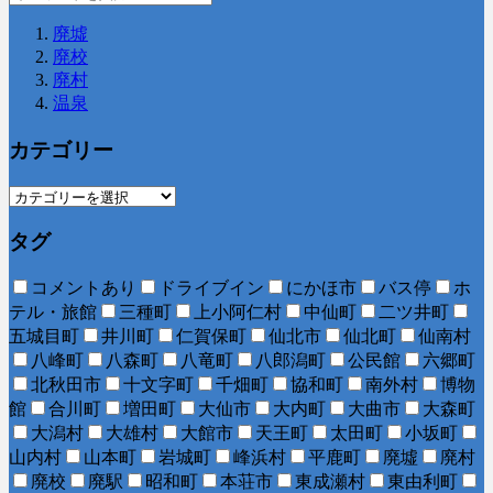
廃墟
廃校
廃村
温泉
カテゴリー
タグ
コメントあり
ドライブイン
にかほ市
バス停
ホ
テル・旅館
三種町
上小阿仁村
中仙町
二ツ井町
五城目町
井川町
仁賀保町
仙北市
仙北町
仙南村
八峰町
八森町
八竜町
八郎潟町
公民館
六郷町
北秋田市
十文字町
千畑町
協和町
南外村
博物
館
合川町
増田町
大仙市
大内町
大曲市
大森町
大潟村
大雄村
大館市
天王町
太田町
小坂町
山内村
山本町
岩城町
峰浜村
平鹿町
廃墟
廃村
廃校
廃駅
昭和町
本荘市
東成瀬村
東由利町