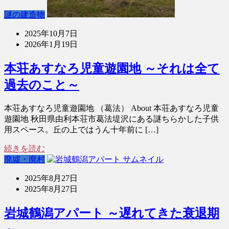
謎の建造物
2025年10月7日
2026年1月19日
本荘あすなろ児童遊園地 ～それは全て
過去のこと～
本荘あすなろ児童遊園地 （葛法） About 本荘あすなろ児童
遊園地 秋田県由利本荘市葛法堤沢にある謎ちらかした子供
用スペース。丘の上ではうん十年前に […]
続きを読む
廃墟・廃村
2025年8月27日
2025年8月27日
岩城鶴潟アパート ～遅れてきた衰退期