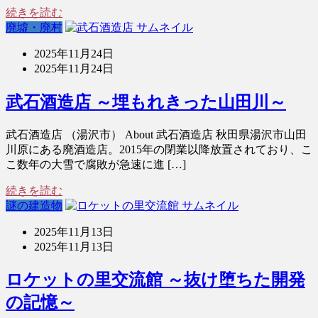
続きを読む
廃墟・廃村
2025年11月24日
2025年11月24日
武石酒造店 ～埋もれきった山田川～
武石酒造店 （湯沢市） About 武石酒造店 秋田県湯沢市山田
川原にある廃酒造店。2015年の閉業以降放置されており、こ
こ数年の大雪で腐敗が急速に進 […]
続きを読む
謎の建造物
2025年11月13日
2025年11月13日
ロケットの里交流館 ～抜け堕ちた開発
の記憶～