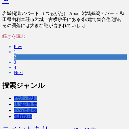
～
岩城鶴潟アパート （つるがた） About 岩城鶴潟アパート 秋
田県由利本荘市岩城二古横砂子にある3階建て集合住宅跡。
その凋落には大きな謎が含まれてい […]
続きを読む
Prev
1
2
3
4
Next
捜索ジャンル
廃墟・廃村
訪問高難度
謎の建造物
電柱路線