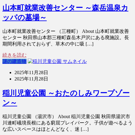
山本町就業改善センター ～森岳温泉カ
ッパの墓場～
山本町就業改善センター （三種町） About 山本町就業改善
センター 秋田県山本郡三種町森岳木戸沢にある廃施設。長
期間利用されておらず、草木の中に吸 […]
続きを読む
謎の建造物
2025年11月28日
2025年11月28日
稲川児童公園 ～おたのしみワープゾー
ン～
稲川児童公園 （湯沢市） About 稲川児童公園 秋田県湯沢市
川連町嶬境長根にある窮屈プレイパーク。子供が遊べるよう
な広いスペースはほとんどなく、迷 […]