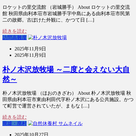
ロケットの里交流館 （岩城勝手） About ロケットの里交流
館 秋田県由利本荘市岩城勝手字中島にある由利本荘市民第
二の故郷。古ぼけた外観に、かつて日 […]
続きを読む
訪問高難度
2025年11月9日
2025年11月9日
朴ノ木沢放牧場 ～二度と会えない大自
然～
朴ノ木沢放牧場 （ほおのきざわ） About 朴ノ木沢放牧場 秋
田県由利本荘市東由利田代字朴ノ木沢にある公共施設。かつ
て町営で運営されていたが、まもな […]
続きを読む
廃墟・廃村
2025年10月27日