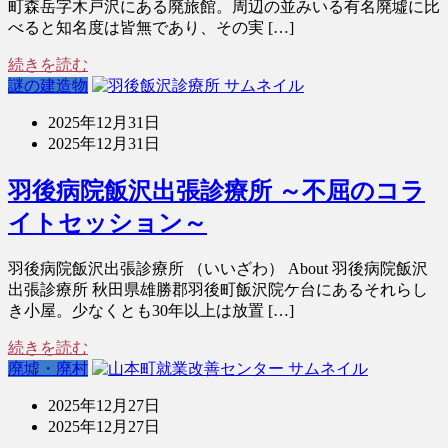
町森岳字木戸沢にある廃旅館。周辺の並みいる有名廃墟に比
べると知名度は皆無であり、その実 […]
続きを読む
謎の建造物
2025年12月31日
2025年12月31日
羽後病院飯沢出張診療所 ～不屈のコラ
イトセッション～
羽後病院飯沢出張診療所 （いいざわ） About 羽後病院飯沢
出張診療所 秋田県雄勝郡羽後町飯沢院ケ台にあるそれらし
き小屋。少なくとも30年以上は放置 […]
続きを読む
廃墟・廃村
2025年12月27日
2025年12月27日