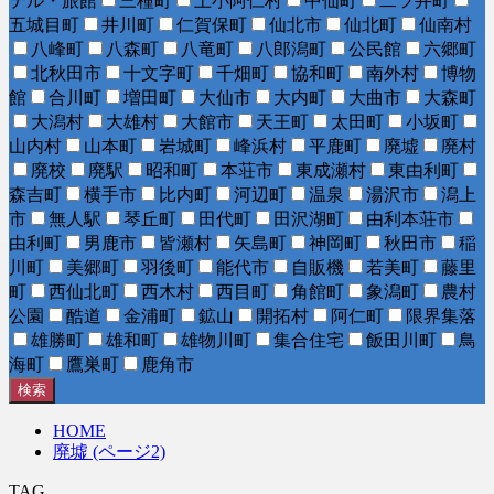
テル・旅館
三種町
上小阿仁村
中仙町
二ツ井町
五城目町
井川町
仁賀保町
仙北市
仙北町
仙南村
八峰町
八森町
八竜町
八郎潟町
公民館
六郷町
北秋田市
十文字町
千畑町
協和町
南外村
博物
館
合川町
増田町
大仙市
大内町
大曲市
大森町
大潟村
大雄村
大館市
天王町
太田町
小坂町
山内村
山本町
岩城町
峰浜村
平鹿町
廃墟
廃村
廃校
廃駅
昭和町
本荘市
東成瀬村
東由利町
森吉町
横手市
比内町
河辺町
温泉
湯沢市
潟上
市
無人駅
琴丘町
田代町
田沢湖町
由利本荘市
由利町
男鹿市
皆瀬村
矢島町
神岡町
秋田市
稲
川町
美郷町
羽後町
能代市
自販機
若美町
藤里
町
西仙北町
西木村
西目町
角館町
象潟町
農村
公園
酷道
金浦町
鉱山
開拓村
阿仁町
限界集落
雄勝町
雄和町
雄物川町
集合住宅
飯田川町
鳥
海町
鷹巣町
鹿角市
検索
HOME
廃墟 (ページ2)
TAG